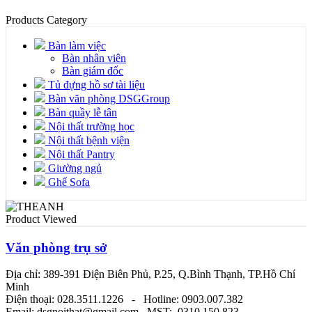
Products Category
Bàn làm việc
Bàn nhân viên
Bàn giám đốc
Tủ đựng hồ sơ tài liệu
Bàn văn phòng DSGGroup
Bàn quầy lễ tân
Nội thất trường học
Nội thất bệnh viện
Nội thất Pantry
Giường ngủ
Ghế Sofa
Product Viewed
Văn phòng trụ sở
Địa chỉ: 389-391 Điện Biên Phủ, P.25, Q.Bình Thạnh, TP.Hồ Chí
Minh
Điện thoại: 028.3511.1226 - Hotline: 0903.007.382
Email: dsgnoithat@gmail.com MST: 0310 150 823