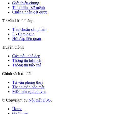
Giới thiệu chung
Tầm nhìn - sứ mệnh
Chứng nhận đạt được
Tư vấn khách hàng
Tiêu chuẩn sản phẩm
E - Catalogue
Hỏi đáp liên quan
Truyền thông
Các mẫu nhà đẹp
Thông tin hữu ích
Thông tin báo chí
Chính sách ưu đãi
Tư vấn phong thuỷ
Thanh toán bảo mật
Miễn phí vận chuyển
© Copyright by
Nội thất DSG
.
Home
Giới thiệu