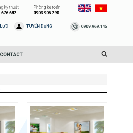
g kỹ thuật
Phòng kế toán
 676 682
0903 905 290
 LỰC
TUYỂN DỤNG
0909.969.145
CONTACT