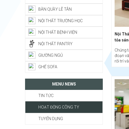
BÀN QUẦY LỄ TÂN
NỘI THẤT TRƯỜNG HỌC
NỘI THẤT BỆNH VIỆN
Nội Thấ
tỏa sán
NỘI THẤT PANTRY
Chúng ta
GIƯỜNG NGỦ
đoạn vă
rối trí v
GHẾ SOFA
MENU NEWS
TIN TỨC
HOẠT ĐỘNG CÔNG TY
TUYỂN DỤNG