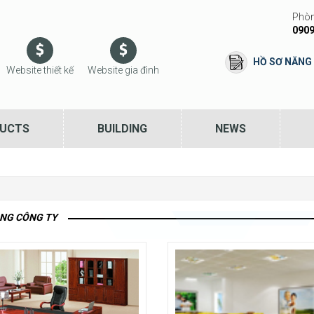
Phòn
0909
HỒ SƠ NĂNG
Website thiết kế
Website gia đình
UCTS
BUILDING
NEWS
NG CÔNG TY