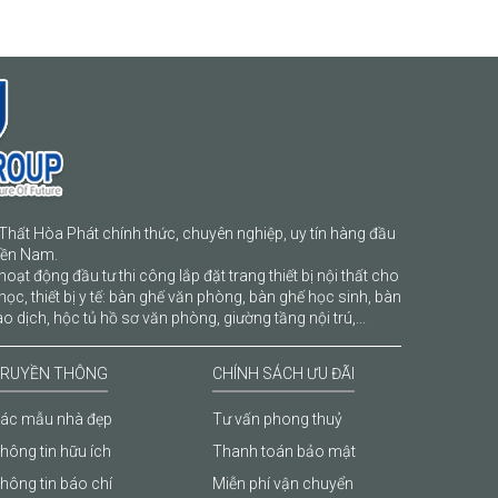
Thất Hòa Phát chính thức, chuyên nghiệp, uy tín hàng đầu
iền Nam.
hoạt động đầu tư thi công lắp đặt trang thiết bị nội thất cho
học, thiết bị y tế: bàn ghế văn phòng, bàn ghế học sinh, bàn
o dịch, hộc tủ hồ sơ văn phòng, giường tầng nội trú,...
RUYỀN THÔNG
CHÍNH SÁCH ƯU ĐÃI
ác mẫu nhà đẹp
Tư vấn phong thuỷ
hông tin hữu ích
Thanh toán bảo mật
hông tin báo chí
Miễn phí vận chuyển