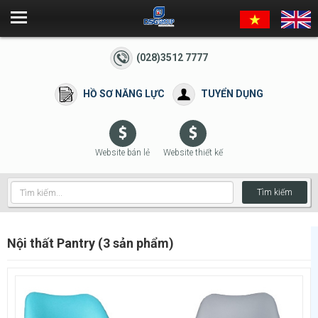
(028)3512 7777
HỒ SƠ NĂNG LỰC
TUYỂN DỤNG
Website bán lẻ
Website thiết kế
Tìm kiếm
Nội thất Pantry (3 sản phẩm)