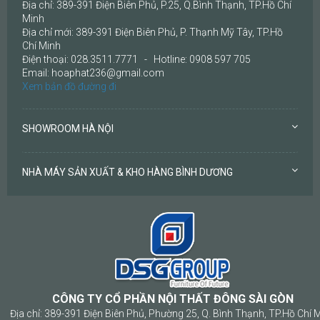
Địa chỉ: 389-391 Điện Biên Phủ, P.25, Q.Bình Thạnh, TP.Hồ Chí
Minh
Địa chỉ mới: 389-391 Điện Biên Phủ, P. Thạnh Mỹ Tây, TP.Hồ
Chí Minh
Điện thoại: 028.3511.7771 - Hotline: 0908 597 705
Email: hoaphat236@gmail.com
Xem bản đồ đường đi
SHOWROOM HÀ NỘI
NHÀ MÁY SẢN XUẤT & KHO HÀNG BÌNH DƯƠNG
CÔNG TY CỔ PHẦN NỘI THẤT ĐÔNG SÀI GÒN
Địa chỉ: 389-391 Điện Biên Phủ, Phường 25, Q. Bình Thạnh, TP.Hồ Chí 