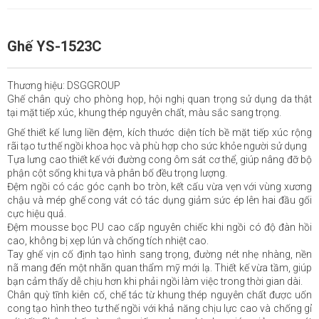
Ghế YS-1523C
Thương hiệu: DSGGROUP
Ghế chân quỳ cho phòng họp, hội nghị quan trọng sử dụng da thật
tại mặt tiếp xúc, khung thép nguyên chất, màu sắc sang trọng.
Ghế thiết kế lưng liền đệm, kích thước diện tích bề mặt tiếp xúc rộng
rãi tạo tư thế ngồi khoa học và phù hợp cho sức khỏe người sử dụng
Tựa lưng cao thiết kế với đường cong ôm sát cơ thể, giúp nâng đỡ bộ
phận cột sống khi tựa và phân bố đều trọng lượng.
Đệm ngồi có các góc cạnh bo tròn, kết cấu vừa vẹn với vùng xương
chậu và mép ghế cong vát có tác dụng giảm sức ép lên hai đầu gối
cực hiệu quả.
Đệm mousse bọc PU cao cấp nguyên chiếc khi ngồi có độ đàn hồi
cao, không bị xẹp lún và chống tích nhiệt cao.
Tay ghế vịn cố định tạo hình sang trọng, đường nét nhẹ nhàng, nền
nã mang đến một nhãn quan thẩm mỹ mới lạ. Thiết kế vừa tầm, giúp
bạn cảm thấy dễ chịu hơn khi phải ngồi làm việc trong thời gian dài.
Chân quỳ tĩnh kiên cố, chế tác từ khung thép nguyên chất được uốn
cong tạo hình theo tư thế ngồi với khả năng chịu lực cao và chống gỉ