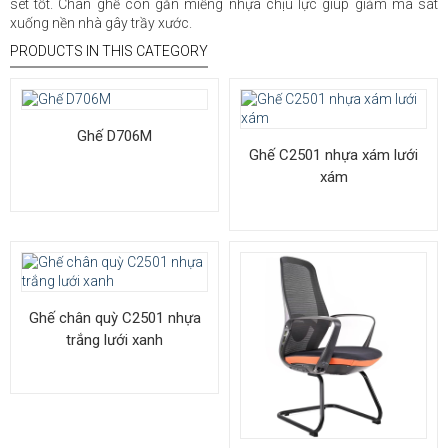
sét tốt. Chân ghế còn gắn miếng nhựa chịu lực giúp giảm ma sát
xuống nền nhà gây trầy xước.
PRODUCTS IN THIS CATEGORY
Ghế D706M
Ghế C2501 nhựa xám lưới
xám
Ghế chân quỳ C2501 nhựa
trắng lưới xanh