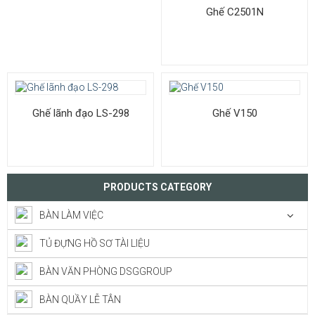
Ghế C2501N
Ghế lãnh đạo LS-298
Ghế V150
PRODUCTS CATEGORY
BÀN LÀM VIỆC
TỦ ĐỰNG HỒ SƠ TÀI LIỆU
BÀN VĂN PHÒNG DSGGROUP
BÀN QUẦY LỄ TÂN