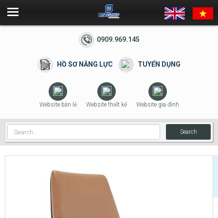
0909.969.145
HỒ SƠ NĂNG LỰC
TUYỂN DỤNG
Website bán lẻ
Website thiết kế
Website gia đình
Search