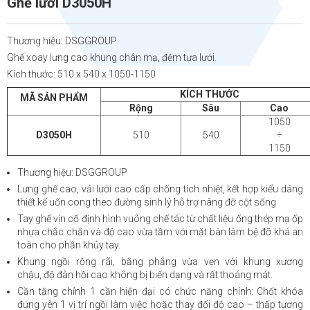
Ghế lưới D3050H
Thương hiệu: DSGGROUP
Ghế xoay lưng cao khung chân mạ, đệm tựa lưới.
Kích thước: 510 x 540 x 1050-1150
KÍCH THƯỚC
MÃ SẢN PHẨM
Rộng
Sâu
Cao
1050
D3050H
510
540
÷
1150
Thương hiệu: DSGGROUP
Lưng ghế cao, vải lưới cao cấp chống tích nhiệt, kết hợp kiểu dáng
thiết kế uốn cong theo đường sinh lý hỗ trợ nâng đỡ cột sống
Tay ghế vịn cố định hình vuông chế tác từ chất liệu ống thép mạ ốp
nhựa chắc chắn và độ cao vừa tầm với mặt bàn làm bệ đỡ khá an
toàn cho phần khủy tay.
Khung ngồi rộng rãi, bằng phẳng vừa vẹn với khung xương
chậu, độ đàn hồi cao không bị biến dạng và rất thoáng mát.
Cần tăng chỉnh 1 cần hiện đại có chức năng chính: Chốt khóa
đứng yên 1 vị trí ngồi làm việc hoặc thay đổi độ cao – thấp tương