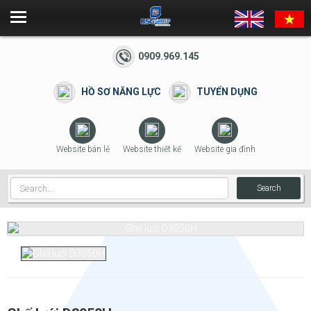
0909.969.145
HỒ SƠ NĂNG LỰC
TUYỂN DỤNG
Website bán lẻ
Website thiết kế
Website gia đình
Search