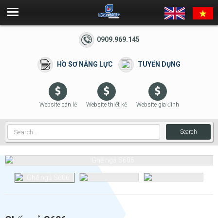
0909.969.145
HỒ SƠ NĂNG LỰC
TUYỂN DỤNG
Website bán lẻ
Website thiết kế
Website gia đình
Search