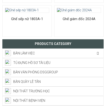
Ghế sếp nữ 1803A-1
Ghế giám đốc 2024A
PRODUCTS CATEGORY
BÀN LÀM VIỆC
TỦ ĐỰNG HỒ SƠ TÀI LIỆU
BÀN VĂN PHÒNG DSGGROUP
BÀN QUẦY LỄ TÂN
NỘI THẤT TRƯỜNG HỌC
NỘI THẤT BỆNH VIỆN