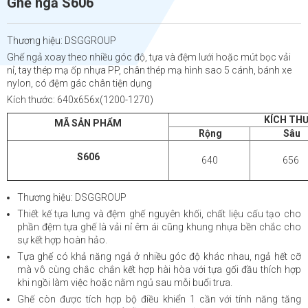
Ghế ngả S606
Thương hiệu: DSGGROUP
Ghế ngả xoay theo nhiều góc độ, tựa và đệm lưới hoặc mút bọc vải
nỉ, tay thép mạ ốp nhựa PP, chân thép mạ hình sao 5 cánh, bánh xe
nylon, có đệm gác chân tiện dụng
Kích thước: 640x656x(1200-1270)
KÍCH TH
MÃ SẢN PHẨM
Rộng
Sâu
S606
640
656
Thương hiệu: DSGGROUP
Thiết kế tựa lưng và đệm ghế nguyên khối, chất liệu cấu tạo cho
phần đệm tựa ghế là vải nỉ êm ái cũng khung nhựa bền chắc cho
sự kết hợp hoàn hảo.
Tựa ghế có khả năng ngả ở nhiều góc độ khác nhau, ngả hết cỡ
mà vô cùng chắc chắn kết hợp hài hòa với tựa gối đầu thích hợp
khi ngồi làm việc hoặc nằm ngủ sau mỗi buổi trưa.
Ghế còn được tích hợp bộ điều khiển 1 cần với tính năng tăng