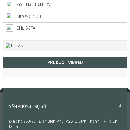
NỘI THẤT PANTRY
GIƯỜNG NGỦ
GHẾ SOFA
PRODUCT VIEWED
VĂN PHÒNG TRỤ SỞ
Địa chỉ: 389-391 Điện Biên Phủ, P.25, Q.Bình Thạnh, TP.Hồ Chí
Minh