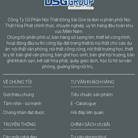
Công Ty Cổ Phần Nội Thất Đông Sài Gòn là đơn vị phân phối Nội
Thất Hòa Phát chính thức, chuyên nghiệp, uy tín hàng đầu toàn khu
vực Miền Nam.
Chúng tôi phân phối sỉ, bán hàng số lượng lớn, thiết kế công trình,
hoạt động đầu tư thi công lắp đặt trang thiết bị nội thất cho các dự
án: nội thất văn phòng, nội thất công cộng, nội thất trường học, thiết
bị y tế: bàn ghế văn phòng, bàn ghế học sinh, bàn ghế hội trường, bàn
ghế khách sạn, két sắt hòa phát, quầy giao dịch, hộc tủ hồ sơ văn
phòng, giường tầng nội trú,...
VỀ CHÚNG TÔI
TƯ VẤN KHÁCH HÀNG
Giới thiệu chung
Tiêu chuẩn sản phẩm
Tầm nhìn - sứ mệnh
E - Catalogue
Chứng nhận đạt được
Hỏi đáp liên quan
TRUYỀN THÔNG
CHÍNH SÁCH ƯU ĐÃI
Các mẫu nhà đẹp
Tư vấn phong thuỷ