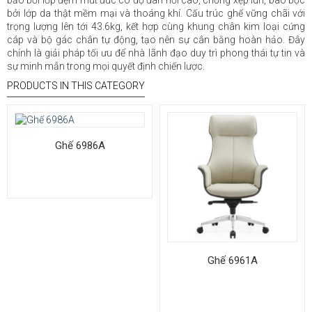
bảo bởi lớp đệm mút đúc có độ đàn hồi cao, chống xẹp lún, bao bọc
bởi lớp da thật mềm mại và thoáng khí. Cấu trúc ghế vững chãi với
trọng lượng lên tới 43.6kg, kết hợp cùng khung chân kim loại cứng
cáp và bộ gác chân tự động, tạo nên sự cân bằng hoàn hảo. Đây
chính là giải pháp tối ưu để nhà lãnh đạo duy trì phong thái tự tin và
sự minh mẫn trong mọi quyết định chiến lược.
PRODUCTS IN THIS CATEGORY
Ghế 6986A
Ghế 6961A