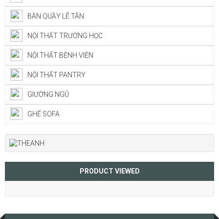
BÀN QUẦY LỄ TÂN
NỘI THẤT TRƯỜNG HỌC
NỘI THẤT BỆNH VIỆN
NỘI THẤT PANTRY
GIƯỜNG NGỦ
GHẾ SOFA
PRODUCT VIEWED