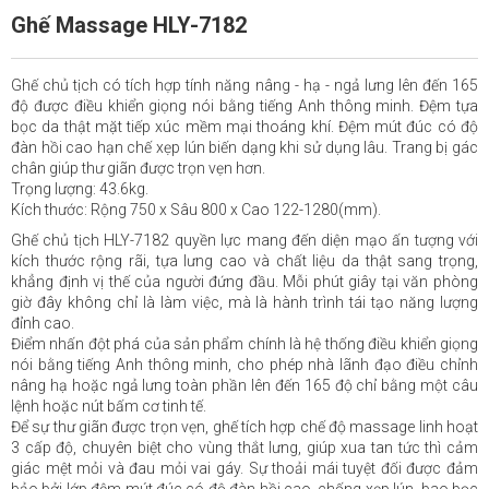
Ghế Massage HLY-7182
Ghế chủ tịch có tích hợp tính năng nâng - hạ - ngả lưng lên đến 165
độ được điều khiển giọng nói bằng tiếng Anh thông minh. Đệm tựa
bọc da thật mặt tiếp xúc mềm mại thoáng khí. Đệm mút đúc có độ
đàn hồi cao hạn chế xẹp lún biến dạng khi sử dụng lâu. Trang bị gác
chân giúp thư giãn được trọn vẹn hơn.
Trọng lượng: 43.6kg.
Kích thước: Rộng 750 x Sâu 800 x Cao 122-1280(mm).
Ghế chủ tịch HLY-7182 quyền lực mang đến diện mạo ấn tượng với
kích thước rộng rãi, tựa lưng cao và chất liệu da thật sang trọng,
khẳng định vị thế của người đứng đầu. Mỗi phút giây tại văn phòng
giờ đây không chỉ là làm việc, mà là hành trình tái tạo năng lượng
đỉnh cao.
Điểm nhấn đột phá của sản phẩm chính là hệ thống điều khiển giọng
nói bằng tiếng Anh thông minh, cho phép nhà lãnh đạo điều chỉnh
nâng hạ hoặc ngả lưng toàn phần lên đến 165 độ chỉ bằng một câu
lệnh hoặc nút bấm cơ tinh tế.
Để sự thư giãn được trọn vẹn, ghế tích hợp chế độ massage linh hoạt
3 cấp độ, chuyên biệt cho vùng thắt lưng, giúp xua tan tức thì cảm
giác mệt mỏi và đau mỏi vai gáy. Sự thoải mái tuyệt đối được đảm