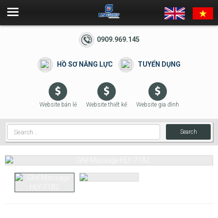
0909.969.145
HỒ SƠ NĂNG LỰC
TUYỂN DỤNG
Website bán lẻ
Website thiết kế
Website gia đình
Search