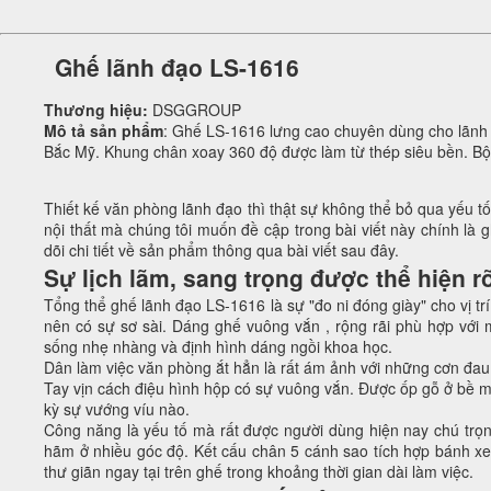
Ghế lãnh đạo LS-1616
Thương hiệu:
DSGGROUP
Mô tả sản phẩm
: Ghế LS-1616 lưng cao chuyên dùng cho lãnh 
Bắc Mỹ. Khung chân xoay 360 độ được làm từ thép siêu bền. Bộ
Thiết kế văn phòng lãnh đạo thì thật sự không thể bỏ qua yếu 
nội thất mà chúng tôi muốn đề cập trong bài viết này chính là
dõi chi tiết về sản phẩm thông qua bài viết sau đây.
Sự lịch lãm, sang trọng được thể hiện rõ
Tổng thể ghế lãnh đạo LS-1616 là sự "đo ni đóng giày" cho vị tr
nên có sự sơ sài. Dáng ghế vuông vắn , rộng rãi phù hợp với 
sống nhẹ nhàng và định hình dáng ngồi khoa học.
Dân làm việc văn phòng ắt hẳn là rất ám ảnh với những cơn đau
Tay vịn cách điệu hình hộp có sự vuông vắn. Được ốp gỗ ở bề mặ
kỳ sự vướng víu nào.
Công năng là yếu tố mà rất được người dùng hiện nay chú trọn
hãm ở nhiều góc độ. Kết cấu chân 5 cánh sao tích hợp bánh xe
thư giãn ngay tại trên ghế trong khoảng thời gian dài làm việc.