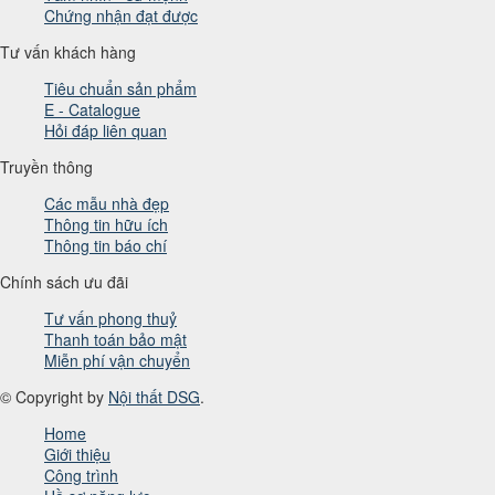
Chứng nhận đạt được
Tư vấn khách hàng
Tiêu chuẩn sản phẩm
E - Catalogue
Hỏi đáp liên quan
Truyền thông
Các mẫu nhà đẹp
Thông tin hữu ích
Thông tin báo chí
Chính sách ưu đãi
Tư vấn phong thuỷ
Thanh toán bảo mật
Miễn phí vận chuyển
© Copyright by
Nội thất DSG
.
Home
Giới thiệu
Công trình