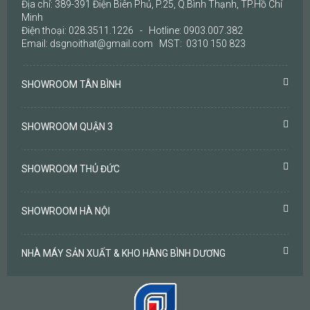
Địa chỉ: 389-391 Điện Biên Phủ, P.25, Q.Bình Thạnh, TP.Hồ Chí
Minh
Điện thoại: 028.3511.1226 - Hotline: 0903.007.382
Email: dsgnoithat@gmail.com MST: 0310 150 823
SHOWROOM TÂN BÌNH
SHOWROOM QUẬN 3
SHOWROOM THỦ ĐỨC
SHOWROOM HÀ NỘI
NHÀ MÁY SẢN XUẤT & KHO HÀNG BÌNH DƯƠNG