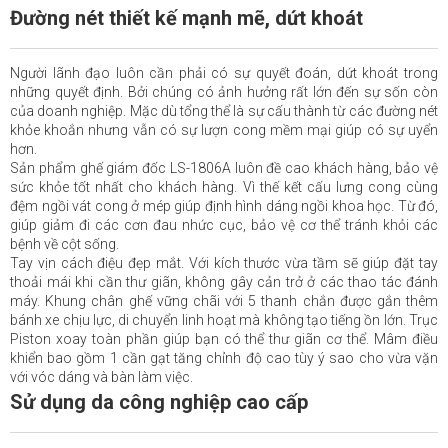
Đường nét thiết kế mạnh mẽ, dứt khoát
Người lãnh đạo luôn cần phải có sự quyết đoán, dứt khoát trong
những quyết định. Bởi chúng có ảnh hưởng rất lớn đến sự sốn còn
của doanh nghiệp. Mặc dù tổng thể là sự cấu thành từ các đường nét
khỏe khoắn nhưng vẫn có sự lượn cong mềm mại giúp có sự uyển
hơn.
Sản phẩm ghế giám đốc LS-1806A luôn đề cao khách hàng, bảo vệ
sức khỏe tốt nhất cho khách hàng. Vì thế kết cấu lưng cong cùng
đệm ngồi vát cong ở mép giúp định hình dáng ngồi khoa học. Từ đó,
giúp giảm đi các cơn đau nhức cục, bảo vệ cơ thể tránh khỏi các
bệnh về cột sống.
Tay vịn cách điệu đẹp mắt. Với kích thước vừa tầm sẽ giúp đặt tay
thoải mái khi cần thư giãn, không gây cản trở ở các thao tác đánh
máy. Khung chân ghế vững chãi với 5 thanh chắn được gắn thêm
bánh xe chịu lực, di chuyển linh hoạt mà không tạo tiếng ồn lớn. Trục
Piston xoay toàn phần giúp bạn có thể thư giãn cơ thể. Mâm điều
khiển bao gồm 1 cần gạt tăng chỉnh độ cao tùy ý sao cho vừa vặn
với vóc dáng và bàn làm việc.
Sử dụng da công nghiệp cao cấp