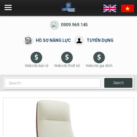
0909.969.145
HỒ SƠ NĂNG LỰC
TUYỂN DỤNG
Website bán lẻ
Website thiết kế
Website gia đình
Search