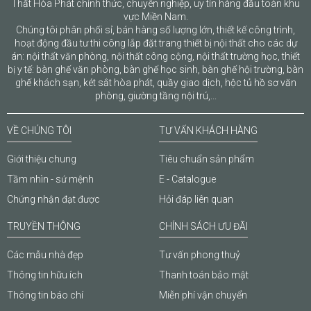
Thất Hòa Phát chính thức, chuyên nghiệp, uy tín hàng đầu toàn khu
vực Miền Nam.
Chúng tôi phân phối sỉ, bán hàng số lượng lớn, thiết kế công trình,
hoạt động đầu tư thi công lắp đặt trang thiết bị nội thất cho các dự
án: nội thất văn phòng, nội thất công cộng, nội thất trường học, thiết
bị y tế: bàn ghế văn phòng, bàn ghế học sinh, bàn ghế hội trường, bàn
ghế khách sạn, két sắt hòa phát, quầy giao dịch, hộc tủ hồ sơ văn
phòng, giường tầng nội trú,...
VỀ CHÚNG TÔI
TƯ VẤN KHÁCH HÀNG
Giới thiệu chung
Tiêu chuẩn sản phẩm
Tầm nhìn - sứ mệnh
E - Catalogue
Chứng nhận đạt được
Hỏi đáp liên quan
TRUYỀN THÔNG
CHÍNH SÁCH ƯU ĐÃI
Các mẫu nhà đẹp
Tư vấn phong thuỷ
Thông tin hữu ích
Thanh toán bảo mật
Thông tin báo chí
Miễn phí vận chuyển