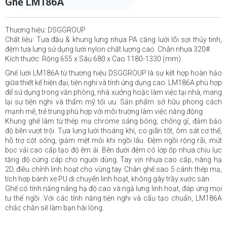
Ghế LM186A
Thương hiệu: DSGGROUP
Chất liệu: Tựa đầu & khung lưng nhựa PA căng lưới lõi sợi thủy tinh,
đệm tựa lưng sử dụng lưới nylon chất lượng cao. Chân nhựa 320#.
Kích thước: Rộng 655 x Sâu 680 x Cao 1180-1330 (mm).
Ghế lưới LM186A từ thương hiệu DSGGROUP là sự kết hợp hoàn hảo
giữa thiết kế hiện đại, tiện nghi và tính ứng dụng cao. LM186A phù hợp
để sử dụng trong văn phòng, nhà xưởng hoặc làm việc tại nhà, mang
lại sự tiện nghi và thẩm mỹ tối ưu. Sản phẩm sở hữu phong cách
mạnh mẽ, trẻ trung phù hợp với môi trường làm việc năng động.
Khung ghế làm từ thép mạ chrome sáng bóng, chống gỉ, đảm bảo
độ bền vượt trội. Tựa lưng lưới thoáng khí, co giãn tốt, ôm sát cơ thể,
hỗ trợ cột sống, giảm mệt mỏi khi ngồi lâu. Đệm ngồi rộng rãi, mút
bọc vải cao cấp tạo độ êm ái. Bên dưới đệm có lớp ốp nhựa chịu lực
tăng độ cứng cáp cho người dùng. Tay vịn nhựa cao cấp, nâng hạ
2D, điều chỉnh linh hoạt cho vùng tay. Chân ghế sao 5 cánh thép mạ,
tích hợp bánh xe PU di chuyển linh hoạt, không gây trầy xước sàn.
Ghế có tính năng nâng hạ độ cao và ngả lưng linh hoạt, đáp ứng mọi
tư thế ngồi. Với các tính năng tiện nghi và cấu tạo chuẩn, LM186A
chắc chắn sẽ làm bạn hài lòng.