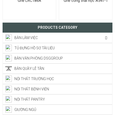
Ghế LRC186A
Ghế công thái học A541-1
PRODUCTS CATEGORY
BÀN LÀM VIỆC
TỦ ĐỰNG HỒ SƠ TÀI LIỆU
BÀN VĂN PHÒNG DSGGROUP
BÀN QUẦY LỄ TÂN
NỘI THẤT TRƯỜNG HỌC
NỘI THẤT BỆNH VIỆN
NỘI THẤT PANTRY
GIƯỜNG NGỦ