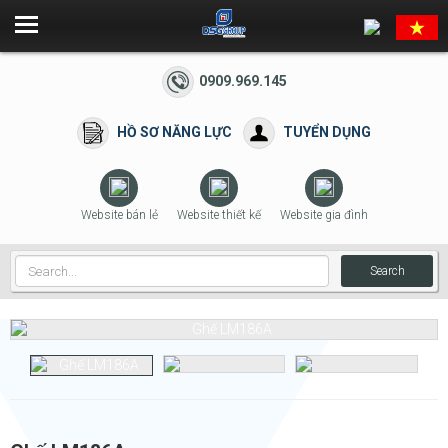
0909.969.145
HỒ SƠ NĂNG LỰC
TUYỂN DỤNG
Website bán lẻ
Website thiết kế
Website gia đình
Search