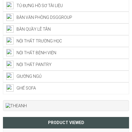
TỦ ĐỰNG HỒ SƠ TÀI LIỆU
BÀN VĂN PHÒNG DSGGROUP
BÀN QUẦY LỄ TÂN
NỘI THẤT TRƯỜNG HỌC
NỘI THẤT BỆNH VIỆN
NỘI THẤT PANTRY
GIƯỜNG NGỦ
GHẾ SOFA
PRODUCT VIEWED