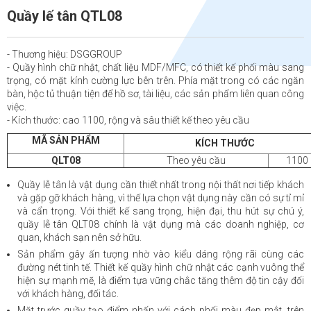
Quầy lế tân QTL08
- Thương hiệu: DSGGROUP
- Quầy hình chữ nhật, chất liệu MDF/MFC, có thiết kế phối màu sang
trọng, có mặt kính cường lực bên trên. Phía mặt trong có các ngăn
bàn, hộc tủ thuận tiện để hồ sơ, tài liệu, các sản phẩm liên quan công
việc.
- Kích thước: cao 1100, rộng và sâu thiết kế theo yêu cầu
MÃ SẢN PHẨM
KÍCH THƯỚC
QLT08
Theo yêu cầu
1100
Quầy lễ tân là vật dụng cần thiết nhất trong nội thất nơi tiếp khách
và gặp gỡ khách hàng, vì thế lựa chọn vật dụng này cần có sự tỉ mỉ
và cẩn trọng. Với thiết kế sang trọng, hiện đại, thu hút sự chú ý,
quầy lễ tân QLT08 chính là vật dụng mà các doanh nghiệp, cơ
quan, khách sạn nên sở hữu.
Sản phẩm gây ấn tượng nhờ vào kiểu dáng rộng rãi cùng các
đường nét tinh tế. Thiết kế quầy hình chữ nhật các cạnh vuông thể
hiện sự mạnh mẽ, là điểm tựa vững chắc tăng thêm độ tin cậy đối
với khách hàng, đối tác.
Mặt trước quầy tạo điểm nhấn với cách phối màu đẹp mắt, trên