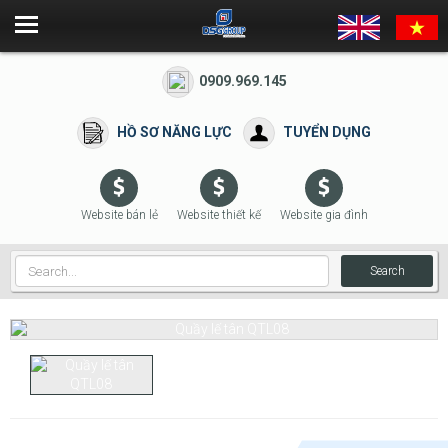
0909.969.145
HỒ SƠ NĂNG LỰC
TUYỂN DỤNG
Website bán lẻ
Website thiết kế
Website gia đình
Search