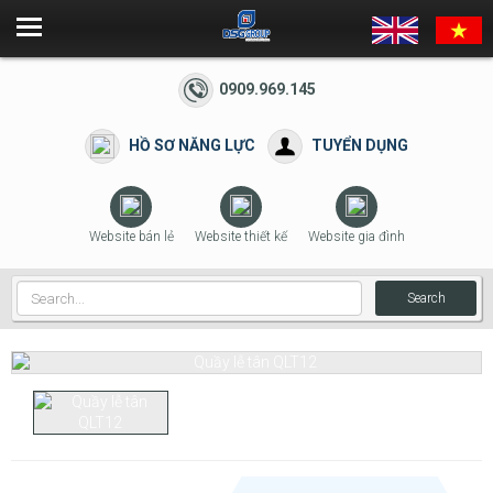
0909.969.145
HỒ SƠ NĂNG LỰC
TUYỂN DỤNG
Website bán lẻ
Website thiết kế
Website gia đình
Search