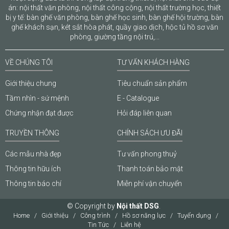
án: nội thất văn phòng, nội thất công cộng, nội thất trường học, thiết
bị y tế: bàn ghế văn phòng, bàn ghế học sinh, bàn ghế hội trường, bàn
ghế khách sạn, két sắt hòa phát, quầy giao dịch, hộc tủ hồ sơ văn
phòng, giường tầng nội trú,...
VỀ CHÚNG TÔI
TƯ VẤN KHÁCH HÀNG
Giới thiệu chung
Tiêu chuẩn sản phẩm
Tầm nhìn - sứ mệnh
E - Catalogue
Chứng nhận đạt được
Hỏi đáp liên quan
TRUYỀN THÔNG
CHÍNH SÁCH ƯU ĐÃI
Các mẫu nhà đẹp
Tư vấn phong thuỷ
Thông tin hữu ích
Thanh toán bảo mật
Thông tin báo chí
Miễn phí vận chuyển
© Copyright by
Nội thất DSG
.
Home
Giới thiệu
Công trình
Hồ sơ năng lực
Tuyển dụng
Tin Tức
Liên hệ