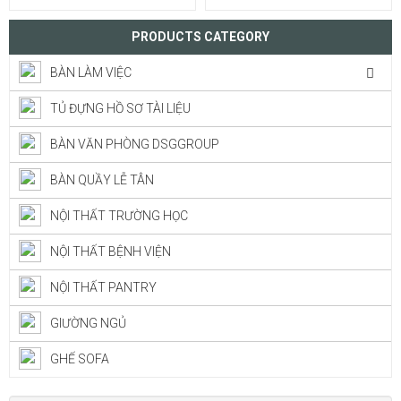
PRODUCTS CATEGORY
BÀN LÀM VIỆC
TỦ ĐỰNG HỒ SƠ TÀI LIỆU
BÀN VĂN PHÒNG DSGGROUP
BÀN QUẦY LỄ TÂN
NỘI THẤT TRƯỜNG HỌC
NỘI THẤT BỆNH VIỆN
NỘI THẤT PANTRY
GIƯỜNG NGỦ
GHẾ SOFA