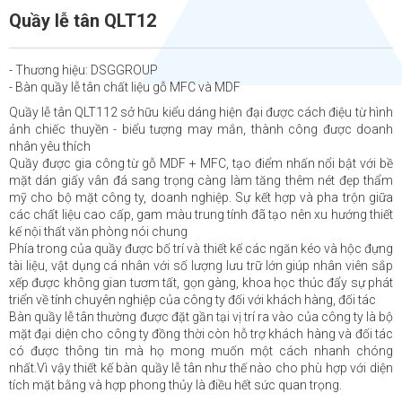
Quầy lễ tân QLT12
- Thương hiệu: DSGGROUP
- Bàn quầy lễ tân chất liệu gỗ MFC và MDF
Quầy lễ tân QLT112 sở hữu kiểu dáng hiện đại được cách điệu từ hình
ảnh chiếc thuyền - biểu tượng may mắn, thành công được doanh
nhân yêu thích
Quầy được gia công từ gỗ MDF + MFC, tạo điểm nhấn nổi bật với bề
mặt dán giấy vân đá sang trọng càng làm tăng thêm nét đẹp thẩm
mỹ cho bộ mặt công ty, doanh nghiệp. Sự kết hợp và pha trộn giữa
các chất liệu cao cấp, gam màu trung tính đã tạo nên xu hướng thiết
kế nội thất văn phòng nói chung
Phía trong của quầy được bố trí và thiết kế các ngăn kéo và hộc đựng
tài liệu, vật dụng cá nhân với số lượng lưu trữ lớn giúp nhân viên sắp
xếp được không gian tươm tất, gọn gàng, khoa học thúc đẩy sự phát
triển về tính chuyên nghiệp của công ty đối với khách hàng, đối tác
Bàn quầy lễ tân thường được đặt gần tại vị trí ra vào của công ty là bộ
mặt đại diện cho công ty đồng thời còn hỗ trợ khách hàng và đối tác
có được thông tin mà họ mong muốn một cách nhanh chóng
nhất.Vì vậy thiết kế bàn quầy lễ tân như thế nào cho phù hợp với diện
tích mặt bằng và hợp phong thủy là điều hết sức quan trọng.