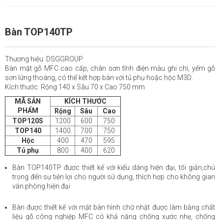
Bàn TOP140TP
Thương hiệu: DSGGROUP
Bàn mặt gỗ MFC cao cấp, chân sơn tĩnh điện màu ghi chì, yếm gỗ
sơn lửng thoáng, có thể kết hợp bàn với tủ phụ hoặc hộc M3D.
Kích thước: Rộng 140 x Sâu 70 x Cao 750 mm
MÃ SẢN
KÍCH THƯỚC
PHẨM
Rộng
Sâu
Cao
TOP120S
1200
600
750
TOP140
1400
700
750
Hộc
400
470
595
Tủ phụ
800
400
620
Bàn TOP140TP được thiết kế với kiểu dáng hiện đại, tối giản,chú
trọng đến sự tiện lợi cho người sử dụng, thích hợp cho không gian
văn phòng hiện đại
Bàn được thiết kế với mặt bàn hình chữ nhật được làm bằng chất
liệu gỗ công nghiệp MFC có khả năng chống xước nhẹ, chống