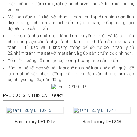
thấm cũng như ẩm móc, rất dễ lau chùi với các vết bút mực, bút bi,
bụi bám…
Mặt bàn được liên kết với khung chân bàn top định hình sơn tĩnh
điện màu ghi chì tôn vinh nét thẩm mỹ cho bàn, chống han gỉ tạo
độ bền cho sản phẩm
Tích hợp tủ phụ nhằm gia tăng tính chuyên nghiệp và tối ưu hóa
cho công việc với tủ phụ, tủ chia làm 1 cánh tủ mở có khóa an
toàn, 1 tủ kéo và 1 khoang trống để đồ tự do, chân ly tủ
22 nhằm tránh ma sát với mặt sàn và giúp sản phẩm cố định hơn.
Yếm lửng bằng gỗ sơn tạo sự thông thoáng cho sản phẩm.
Bàn có thể kết hợp với các loại ghế như ghế lưới, ghế chân quỳ….để
tạo một bộ sản phẩm đồng nhất, mang đến văn phòng làm việc
sự chuyên nghiệp, năn động
PRODUCTS IN THIS CATEGORY
Bàn Luxury DE10215
Bàn Luxury DET24B