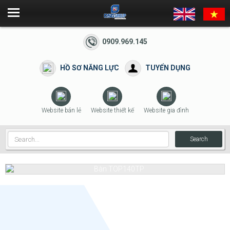
0909.969.145
HỒ SƠ NĂNG LỰC
TUYỂN DỤNG
Website bán lẻ
Website thiết kế
Website gia đình
Search