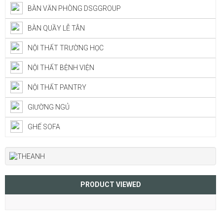
BÀN VĂN PHÒNG DSGGROUP
BÀN QUẦY LỄ TÂN
NỘI THẤT TRƯỜNG HỌC
NỘI THẤT BỆNH VIỆN
NỘI THẤT PANTRY
GIƯỜNG NGỦ
GHẾ SOFA
PRODUCT VIEWED