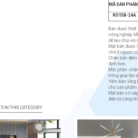
MÃ SẢN PHẨ
RO15B-24A
Bàn được thiết
công nghiệp M
dễ lau chùi với
Mặt bàn được l
chữ V ngược có
Chân bàn đệm 
định hơn.
Một phần chân
trống giúp tận d
Yếm bàn lửng k
cho sản phẩm
Mặt bàn có nắp 
điện tử cũng nh
S IN THIS CATEGORY