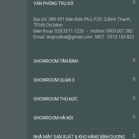
VĂN PHÒNG TRỤ SỞ
Địa chỉ: 389-391 Điện Biên Phủ, P.25, Q.Bình Thạnh,
TP.Hồ Chí Minh
Điện thoại: 028.3511.1226 - Hotline: 0903.007.382
Email: dsgnoithat@gmail.com MST: 0310 150 823
SHOWROOM TÂN BÌNH
SHOWROOM QUẬN 3
SHOWROOM THỦ ĐỨC
SHOWROOM HÀ NỘI
NHÀ MÁY SẢN XUẤT & KHO HÀNG BÌNH DƯƠNG