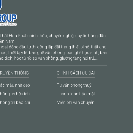
Thất Hòa Phát chính thức, chuyên nghiệp, uy tín hàng đầu
iền Nam.
hoạt động đầu tư thi công lắp đặt trang thiết bị nội thất cho
học, thiết bị y tế: bàn ghế văn phòng, bàn ghế học sinh, bàn
o dịch, hộc tủ hồ sơ văn phòng, giường tầng nội trú,...
RUYỀN THÔNG
CHÍNH SÁCH ƯU ĐÃI
ác mẫu nhà đẹp
Tư vấn phong thuỷ
hông tin hữu ích
Thanh toán bảo mật
hông tin báo chí
Miễn phí vận chuyển