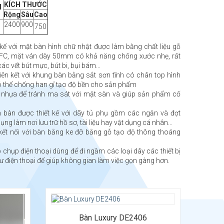
KÍCH THƯỚC
M
Rộng
Sâu
Cao
2400
900
750
 kế với mặt bàn hình chữ nhật được làm bằng chất liệu gỗ
FC, mặt ván dày 50mm có khả năng chống xước nhẹ, rất
 các vết bút mực, bút bi, bụi bám…
iên kết với khung bàn bằng sắt sơn tĩnh có chân top hình
 thể chống han gỉ tạo độ bền cho sản phẩm
nhựa để tránh ma sát với mặt sàn và giúp sản phẩm cố
 bàn được thiết kế với dãy tủ phụ gồm các ngăn và đợt
ụng làm nơi lưu trữ hồ sơ, tài liệu hay vật dụng cá nhân...
ết nối với bàn bằng ke đỡ bằng gỗ tạo độ thông thoáng
.
chụp điện thoại dùng để đi ngầm các loại dây các thiết bị
ư điện thoại để giúp không gian làm việc gọn gàng hơn.
Bàn Luxury DE2406