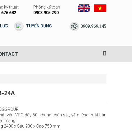
g kỹ thuật
Phòng kế toán
 676 682
0903 905 290
 LỰC
TUYỂN DỤNG
0909.969.145
ONTACT
B-24A
 DSGGROUP
mặt ván MFC dày 50, khung chân sắt, yếm lửng, mặt bàn
ện mạng.
ng 2400 x Sâu 900 x Cao 750 mm