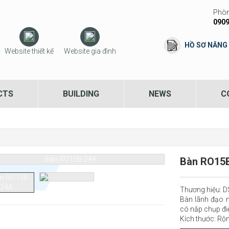
Phòn
0909
HỒ SƠ NĂNG
Website thiết kế
Website gia đình
CTS
BUILDING
NEWS
C
Bàn RO15
Thương hiệu:
Bàn lãnh đạo 
có nắp chụp đi
Kích thước: Rộ