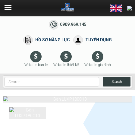
0909.969.145
HỒ SƠ NĂNG LỰC
TUYỂN DỤNG
Website bán lẻ
Website thiết kế
Website gia đình
Search