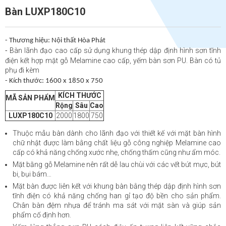
Bàn LUXP180C10
- Thương hiệu: Nội thất Hòa Phát
Bàn lãnh đạo cao cấp sử dụng khung thép dập định hình sơn tĩnh
-
điện kết hợp mặt gỗ Melamine cao cấp, yếm bàn sơn PU. Bàn có tủ
phụ đi kèm
- Kích thước: 1600 x 1850 x 750
KÍCH THƯỚC
MÃ SẢN PHẨM
Rộng
Sâu
Cao
LUXP180C10
2000
1800
750
Thuộc mẫu bàn dành cho lãnh đạo với thiết kế với mặt bàn hình
chữ nhật được làm bằng chất liệu gỗ công nghiệp Melamine cao
cấp có khả năng chống xước nhẹ, chống thấm cũng như ẩm móc.
Mặt bằng gỗ Melamine nên rất dễ lau chùi với các vết bút mực, bút
bi, bụi bám…
Mặt bàn được liên kết với khung bàn bằng thép dập định hình sơn
tĩnh điện có khả năng chống han gỉ tạo độ bền cho sản phẩm.
Chân bàn đệm nhựa để tránh ma sát với mặt sàn và giúp sản
phẩm cố định hơn.