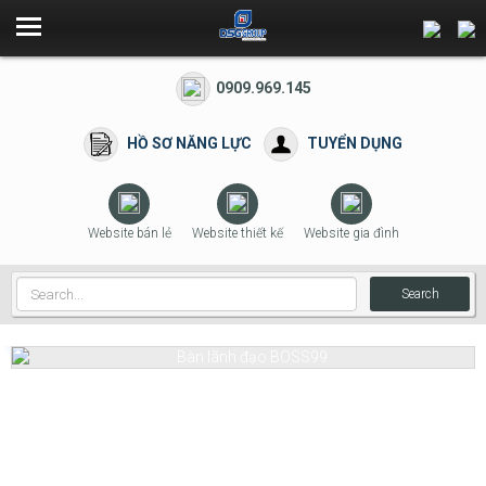
0909.969.145
HỒ SƠ NĂNG LỰC
TUYỂN DỤNG
Website bán lẻ
Website thiết kế
Website gia đình
Search