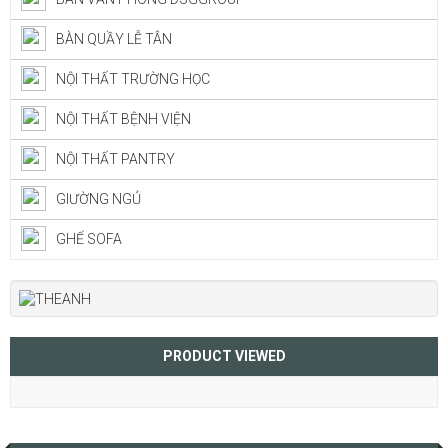
BÀN QUẦY LỄ TÂN
NỘI THẤT TRƯỜNG HỌC
NỘI THẤT BỆNH VIỆN
NỘI THẤT PANTRY
GIƯỜNG NGỦ
GHẾ SOFA
PRODUCT VIEWED