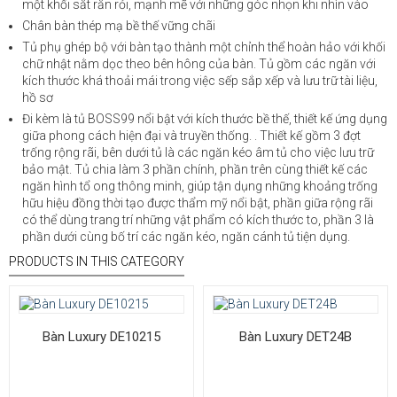
một khối sắt rắn rỏi, mạnh mẽ với những góc nhọn khi nhìn vào
Chân bàn thép mạ bề thế vững chãi
Tủ phụ ghép bộ với bàn tạo thành một chỉnh thể hoàn hảo với khối
chữ nhật nằm dọc theo bên hông của bàn. Tủ gồm các ngăn với
kích thước khá thoải mái trong việc sếp sắp xếp và lưu trữ tài liệu,
hồ sơ
Đi kèm là tủ BOSS99 nổi bật với kích thước bề thế, thiết kế ứng dụng
giữa phong cách hiện đại và truyền thống. . Thiết kế gồm 3 đợt
trống rộng rãi, bên dưới tủ là các ngăn kéo âm tủ cho việc lưu trữ
bảo mật. Tủ chia làm 3 phần chính, phần trên cùng thiết kế các
ngăn hình tổ ong thông minh, giúp tận dụng những khoảng trống
hữu hiệu đồng thời tạo được thẩm mỹ nổi bật, phần giữa rộng rãi
có thể dùng trang trí những vật phẩm có kích thước to, phần 3 là
phần dưới cùng bố trí các ngăn kéo, ngăn cánh tủ tiện dụng.
PRODUCTS IN THIS CATEGORY
Bàn Luxury DE10215
Bàn Luxury DET24B