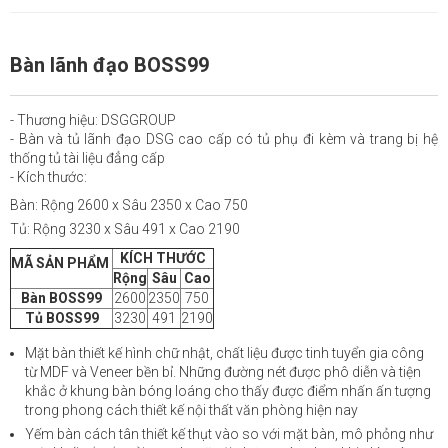
Bàn lãnh đạo BOSS99
- Thương hiệu: DSGGROUP
- Bàn và tủ lãnh đạo DSG cao cấp có tủ phụ đi kèm và trang bị hệ
thống tủ tài liệu đẳng cấp
- Kích thước:
Bàn: Rộng 2600 x Sâu 2350 x Cao 750
Tủ: Rộng 3230 x Sâu 491 x Cao 2190
KÍCH THƯỚC
MÃ SẢN PHẨM
Rộng
Sâu
Cao
Bàn BOSS99
2600
2350
750
Tủ BOSS99
3230
491
2190
Mặt bàn thiết kế hình chữ nhật, chất liệu được tinh tuyển gia công
từ MDF và Veneer bền bỉ. Những đường nét được phô diễn và tiện
khắc ở khung bàn bóng loáng cho thấy được điểm nhấn ấn tượng
trong phong cách thiết kế nội thất văn phòng hiện nay
Yếm bàn cách tân thiết kế thụt vào so với mặt bàn, mô phỏng như