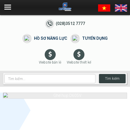
(028)3512 7777
HỒ SƠ NĂNG LỰC
TUYỂN DỤNG
Website bán lẻ
Website thiết kế
Tìm kiếm