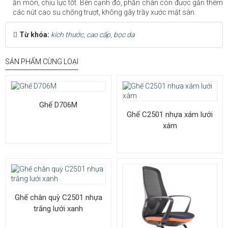
ăn mòn, chịu lực tốt. Bên cạnh đó, phần chân còn được gắn thêm
các nút cao su chống trượt, không gây trầy xước mặt sàn.
Từ khóa:
kích thước
,
cao cấp
,
bọc da
SẢN PHẨM CÙNG LOẠI
Ghế D706M
Ghế C2501 nhựa xám lưới
xám
Ghế chân quỳ C2501 nhựa
trắng lưới xanh