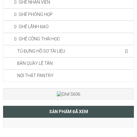
GHẾ NHÂN VIÊN
GHẾ PHÒNG HỌP
GHẾ LÃNH ĐẠO
GHẾ CÔNG THÁI HỌC
TỦ ĐỰNG HỒ SƠ TÀI LIỆU
BÀN QUẦY LỄ TÂN
NỘI THẤT PANTRY
SẢN PHẨM ĐÃ XEM