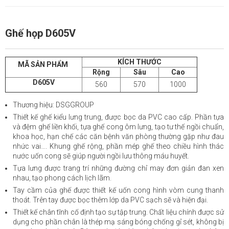
Ghế họp D605V
KÍCH THƯỚC
MÃ SẢN PHẨM
Rộng
Sâu
Cao
D605V
560
570
1000
Thương hiệu: DSGGROUP
Thiết kế ghế kiểu lưng trung, được bọc da PVC cao cấp. Phần tựa
và đệm ghế liền khối, tựa ghế cong ôm lưng, tạo tư thế ngồi chuẩn,
khoa học, hạn chế các căn bệnh văn phòng thường gặp như đau
nhức vai…. Khung ghế rộng, phần mép ghế theo chiều hình thác
nước uốn cong sẽ giúp người ngồi lưu thông máu huyết.
Tựa lưng được trang trí những đường chỉ may đơn giản đan xen
nhau, tạo phong cách lịch lãm.
Tay cầm của ghế được thiết kế uốn cong hình vòm cung thanh
thoát. Trên tay được bọc thêm lớp da PVC sạch sẽ và hiện đại.
Thiết kế chân tĩnh cố định tạo sự tập trung. Chất liệu chính được sử
dụng cho phần chân là thép mạ sáng bóng chống gỉ sét, không bị