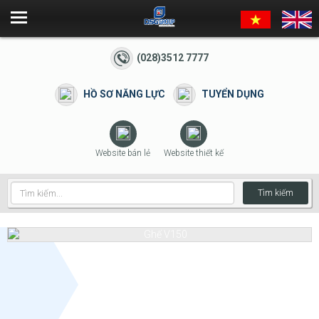
(028)3512 7777
HỒ SƠ NĂNG LỰC
TUYỂN DỤNG
Website bán lẻ
Website thiết kế
Tìm kiếm