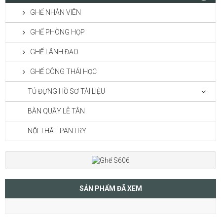
GHẾ NHÂN VIÊN
GHẾ PHÒNG HỌP
GHẾ LÃNH ĐẠO
GHẾ CÔNG THÁI HỌC
TỦ ĐỰNG HỒ SƠ TÀI LIỆU
BÀN QUẦY LỄ TÂN
NỘI THẤT PANTRY
SẢN PHẨM ĐÃ XEM