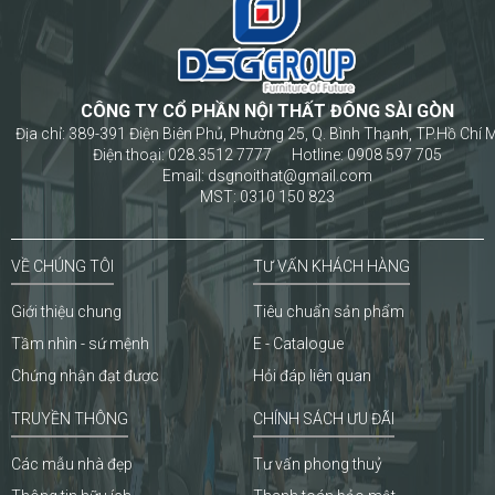
CÔNG TY CỔ PHẦN NỘI THẤT ĐÔNG SÀI GÒN
Địa chỉ: 389-391 Điện Biên Phủ, Phường 25, Q. Bình Thạnh, TP.Hồ Chí 
Điện thoại: 028.3512 7777 Hotline: 0908 597 705
Email: dsgnoithat@gmail.com
MST: 0310 150 823
VỀ CHÚNG TÔI
TƯ VẤN KHÁCH HÀNG
Giới thiệu chung
Tiêu chuẩn sản phẩm
Tầm nhìn - sứ mệnh
E - Catalogue
Chứng nhận đạt được
Hỏi đáp liên quan
TRUYỀN THÔNG
CHÍNH SÁCH ƯU ĐÃI
Các mẫu nhà đẹp
Tư vấn phong thuỷ