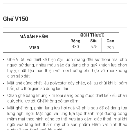
Ghế V150
KÍCH THƯỚC
MÃ SẢN PHẨM
Rộng
Sâu
Cao
430
575
V150
790
Ghế V150
với thiết kế hiện đại, luôn mang đến sự thoải mái cho
người sử dụng, nhiều màu sắc đa dạng cho quý khách lựa chọn
tùy ý, chất liệu thân thiện với môi trường phù hợp với mọi không
gian sắp đặt.
Mặt ghế dùng chất liệu polyester dày chắc, dễ lau chùi khi bị bám
bẩn, cho thời gian sử dụng lâu dài.
Chân ghế bằng khung kim loại sáng bóng được thiết kế kiểu chân
quỳ, chịu lực tốt. Ghế không có tay cầm
Mặt ghế rộng, phần lưng tựa hơi ngả về phía sau để dễ dàng tựa
lưng nghỉ ngơi. Mặt ngồi và lưng tựa tạo thành một đường cong
mềm mại theo hình dáng cơ thể, vừa tạo cảm giác thoải mái khi
ngồi vừa tăng tính thẩm mỹ cho sản phẩm. Đệm vát hình thác
nước về sau thoải mái khi ngồi.