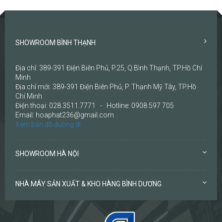
SHOWROOM BÌNH THẠNH
Địa chỉ: 389-391 Điện Biên Phủ, P.25, Q.Bình Thạnh, TP.Hồ Chí
Minh
Địa chỉ mới: 389-391 Điện Biên Phủ, P. Thạnh Mỹ Tây, TP.Hồ
Chí Minh
Điện thoại: 028.3511.7771 - Hotline: 0908 597 705
Email: hoaphat236@gmail.com
Xem bản đồ đường đi
SHOWROOM HÀ NỘI
NHÀ MÁY SẢN XUẤT & KHO HÀNG BÌNH DƯƠNG