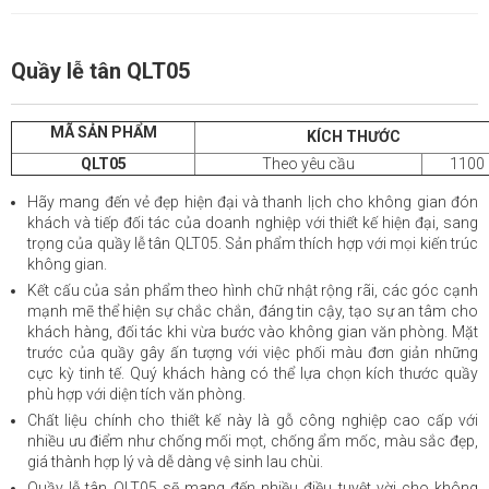
Quầy lễ tân QLT05
MÃ SẢN PHẨM
KÍCH THƯỚC
QLT05
Theo yêu cầu
1100
Hãy mang đến vẻ đẹp hiện đại và thanh lịch cho không gian đón
khách và tiếp đối tác của doanh nghiệp với thiết kế hiện đại, sang
trọng của quầy lễ tân QLT05. Sản phẩm thích hợp với mọi kiến trúc
không gian.
Kết cấu của sản phẩm theo hình chữ nhật rộng rãi, các góc cạnh
mạnh mẽ thể hiện sự chắc chắn, đáng tin cậy, tạo sự an tâm cho
khách hàng, đối tác khi vừa bước vào không gian văn phòng. Mặt
trước của quầy gây ấn tượng với việc phối màu đơn giản những
cực kỳ tinh tế. Quý khách hàng có thể lựa chọn kích thước quầy
phù hợp với diện tích văn phòng.
Chất liệu chính cho thiết kế này là gỗ công nghiệp cao cấp với
nhiều ưu điểm như chống mối mọt, chống ẩm mốc, màu sắc đẹp,
giá thành hợp lý và dễ dàng vệ sinh lau chùi.
Quầy lễ tân QLT05 sẽ mang đến nhiều điều tuyệt vời cho không