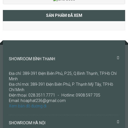
SẢN PHẨM ĐÃ XEM
SHOWROOM BÌNH THẠNH
Địa chỉ: 389-391 Điện Biên Phủ, P.25, Q.Bình Thạnh, TP.Hồ Chí
Minh
Địa chỉ mới: 389-391 Điện Biên Phủ, P. Thạnh Mỹ Tây, TP.Hồ
Chí Minh
Điện thoại: 028.3511.7771 - Hotline: 0908 597 705
Email: hoaphat236@gmail.com
Xem bản đồ đường đi
SHOWROOM HÀ NỘI