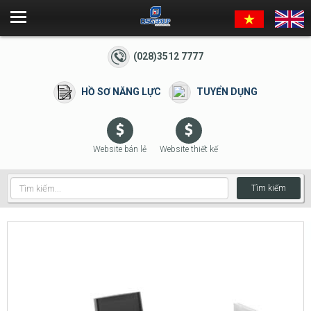
(028)3512 7777
HỒ SƠ NĂNG LỰC
TUYỂN DỤNG
Website bán lẻ
Website thiết kế
Tìm kiếm