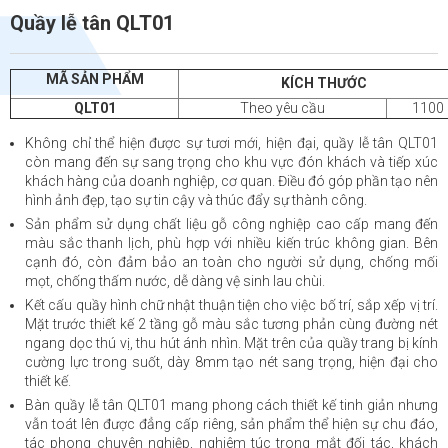
Quầy lễ tân QLT01
MÃ SẢN PHẨM
KÍCH THƯỚC
QLT01
Theo yêu cầu
1100
Không chỉ thể hiện được sự tươi mới, hiện đại, quầy lễ tân QLT01
còn mang đến sự sang trọng cho khu vực đón khách và tiếp xúc
khách hàng của doanh nghiệp, cơ quan. Điều đó góp phần tạo nên
hình ảnh đẹp, tạo sự tin cậy và thúc đẩy sự thành công.
Sản phẩm sử dụng chất liệu gỗ công nghiệp cao cấp mang đến
màu sắc thanh lịch, phù hợp với nhiều kiến trúc không gian. Bên
cạnh đó, còn đảm bảo an toàn cho người sử dụng, chống mối
mọt, chống thấm nước, dễ dàng vệ sinh lau chùi.
Kết cấu quầy hình chữ nhật thuận tiện cho việc bố trí, sắp xếp vị trí.
Mặt trước thiết kế 2 tầng gỗ màu sắc tương phản cùng đường nét
ngang dọc thú vị, thu hút ánh nhìn. Mặt trên của quầy trang bị kính
cường lực trong suốt, dày 8mm tạo nét sang trọng, hiện đại cho
thiết kế.
Bàn quầy lễ tân QLT01 mang phong cách thiết kế tinh giản nhưng
vẫn toát lên được đẳng cấp riêng, sản phẩm thể hiện sự chu đáo,
tác phong chuyên nghiệp, nghiêm túc trong mắt đối tác, khách