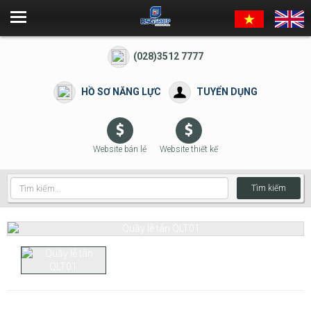
(028)3512 7777
HỒ SƠ NĂNG LỰC
TUYỂN DỤNG
Website bán lẻ
Website thiết kế
Tìm kiếm