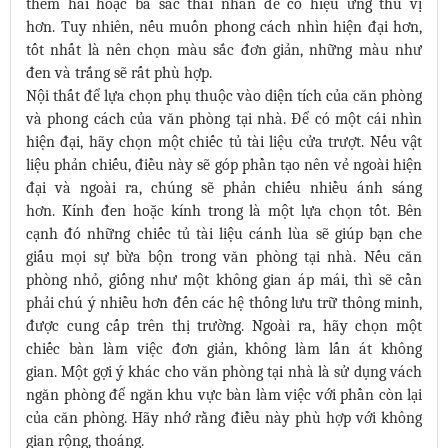
thêm hai hoặc ba sắc thái nhấn để có hiệu ứng thú vị
hơn. Tuy nhiên, nếu muốn phong cách nhìn hiện đại hơn,
tốt nhất là nên chọn màu sắc đơn giản, những màu như
đen và trắng sẽ rất phù hợp.
Nội thất để lựa chọn phụ thuộc vào diện tích của căn phòng
và phong cách của văn phòng tại nhà. Để có một cái nhìn
hiện đại, hãy chọn một chiếc tủ tài liệu cửa trượt. Nếu vật
liệu phản chiếu, điều này sẽ góp phần tạo nên vẻ ngoài hiện
đại và ngoài ra, chúng sẽ phản chiếu nhiều ánh sáng
hơn. Kính đen hoặc kính trong là một lựa chọn tốt. Bên
cạnh đó những chiếc tủ tài liệu cánh lùa sẽ giúp bạn che
giấu mọi sự bừa bộn trong văn phòng tại nhà. Nếu căn
phòng nhỏ, giống như một không gian áp mái, thì sẽ cần
phải chú ý nhiều hơn đến các hệ thống lưu trữ thông minh,
được cung cấp trên thị trường. Ngoài ra, hãy chọn một
chiếc bàn làm việc đơn giản, không làm lấn át không
gian. Một gợi ý khác cho văn phòng tại nhà là sử dụng vách
ngăn phòng để ngăn khu vực bàn làm việc với phần còn lại
của căn phòng. Hãy nhớ rằng điều này phù hợp với không
gian rộng, thoáng.