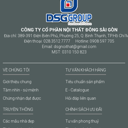
CÔNG TY CỔ PHẦN NỘI THẤT ĐÔNG SÀI GÒN
Địa chỉ: 389-391 Điện Biên Phủ, Phường 25, Q. Bình Thạnh, TP.Hồ Chí 
Điện thoại: 028.3512 7777 Hotline: 0908 597 705
Email: dsgnoithat@gmail.com
MST: 0310 150 823
VỀ CHÚNG TÔI
TƯ VẤN KHÁCH HÀNG
Giới thiệu chung
Tiêu chuẩn sản phẩm
Tầm nhìn - sứ mệnh
E - Catalogue
Chứng nhận đạt được
Hỏi đáp liên quan
TRUYỀN THÔNG
CHÍNH SÁCH ƯU ĐÃI
Các mẫu nhà đẹp
Tư vấn phong thuỷ