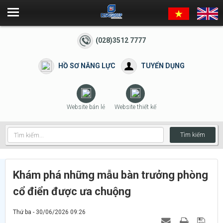
(028)3512 7777
HỒ SƠ NĂNG LỰC
TUYỂN DỤNG
Website bán lẻ
Website thiết kế
Tìm kiếm
Khám phá những mẫu bàn trưởng phòng
cổ điển được ưa chuộng
Thứ ba - 30/06/2026 09:26