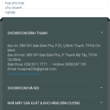
SHOWROOM BÌNH THẠNH
Địa chỉ: 389-391 Điện Biên Phủ, P.25, Q.Bình Thạnh, TP.Hồ Chí
Minh
Địa chỉ mới: 389-391 Điện Biên Phủ, P. Thạnh Mỹ Tây, TP.Hồ
Chí Minh
Điện thoại: 028.3511.7771 - Hotline: 0908 597 705
Email: hoaphat236@gmail.com
Xem bản đồ đường đi
SHOWROOM HÀ NỘI
NHÀ MÁY SẢN XUẤT & KHO HÀNG BÌNH DƯƠNG