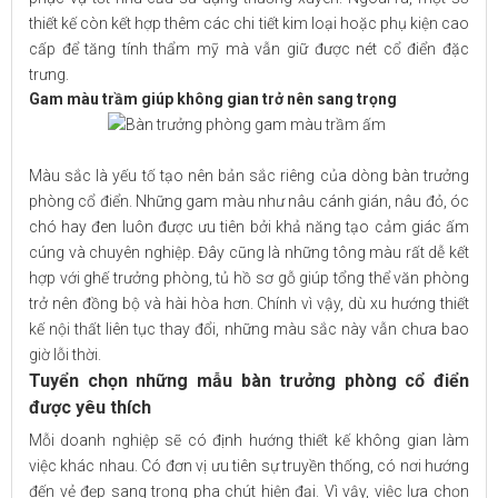
thiết kế còn kết hợp thêm các chi tiết kim loại hoặc phụ kiện cao
cấp để tăng tính thẩm mỹ mà vẫn giữ được nét cổ điển đặc
trưng.
Gam màu trầm giúp không gian trở nên sang trọng
Màu sắc là yếu tố tạo nên bản sắc riêng của dòng bàn trưởng
phòng cổ điển. Những gam màu như nâu cánh gián, nâu đỏ, óc
chó hay đen luôn được ưu tiên bởi khả năng tạo cảm giác ấm
cúng và chuyên nghiệp. Đây cũng là những tông màu rất dễ kết
hợp với ghế trưởng phòng, tủ hồ sơ gỗ giúp tổng thể văn phòng
trở nên đồng bộ và hài hòa hơn. Chính vì vậy, dù xu hướng thiết
kế nội thất liên tục thay đổi, những màu sắc này vẫn chưa bao
giờ lỗi thời.
Tuyển chọn những mẫu bàn trưởng phòng cổ điển
được yêu thích
Mỗi doanh nghiệp sẽ có định hướng thiết kế không gian làm
việc khác nhau. Có đơn vị ưu tiên sự truyền thống, có nơi hướng
đến vẻ đẹp sang trọng pha chút hiện đại. Vì vậy, việc lựa chọn