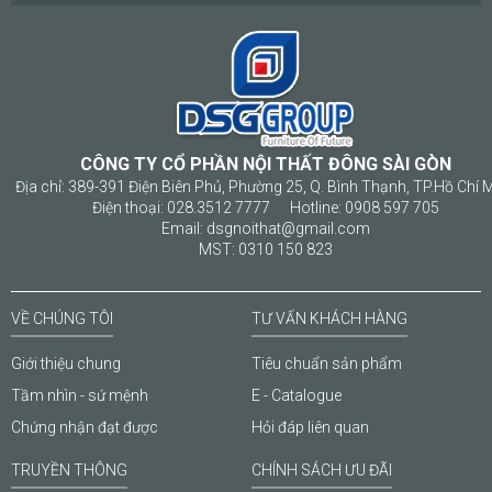
CÔNG TY CỔ PHẦN NỘI THẤT ĐÔNG SÀI GÒN
Địa chỉ: 389-391 Điện Biên Phủ, Phường 25, Q. Bình Thạnh, TP.Hồ Chí 
Điện thoại: 028.3512 7777 Hotline: 0908 597 705
Email: dsgnoithat@gmail.com
MST: 0310 150 823
VỀ CHÚNG TÔI
TƯ VẤN KHÁCH HÀNG
Giới thiệu chung
Tiêu chuẩn sản phẩm
Tầm nhìn - sứ mệnh
E - Catalogue
Chứng nhận đạt được
Hỏi đáp liên quan
TRUYỀN THÔNG
CHÍNH SÁCH ƯU ĐÃI