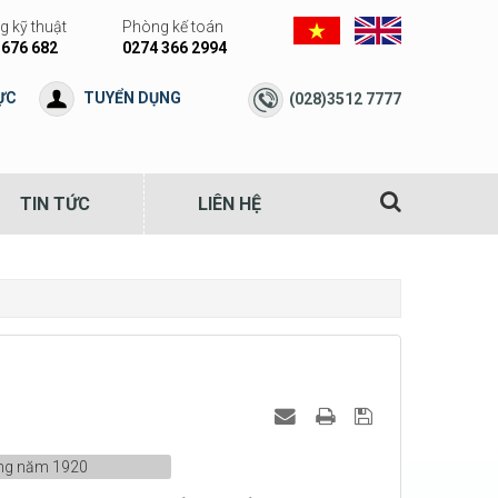
 kỹ thuật
Phòng kế toán
 676 682
0274 366 2994
ỰC
TUYỂN DỤNG
(028)3512 7777
TIN TỨC
LIÊN HỆ