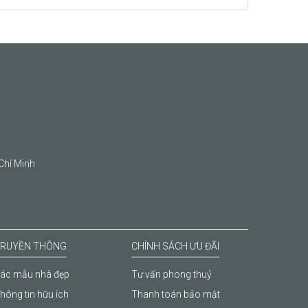
Chí Minh
RUYỀN THÔNG
CHÍNH SÁCH ƯU ĐÃI
ác mẫu nhà đẹp
Tư vấn phong thuỷ
hông tin hữu ích
Thanh toán bảo mật