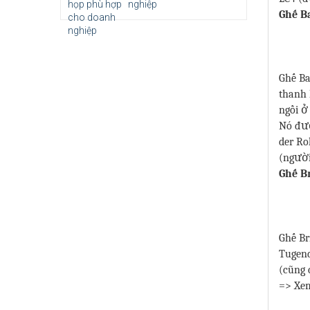
nghiệp
Ghế B
Ghế Ba
thanh 
ngồi ở
Nó đượ
der Ro
(người
Ghế B
Ghế Br
Tugend
(cũng 
=> Xe