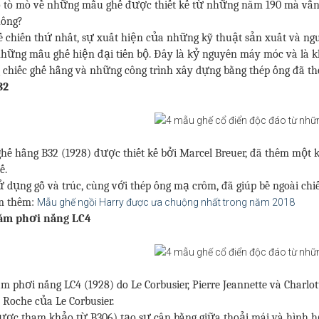
 tò mò về những mẫu ghế được thiết kế từ những năm 190 mà vẫn 
hông?
ế chiến thứ nhất, sự xuất hiện của những kỹ thuật sản xuất và ngu
những mẫu ghế hiện đại tiến bộ. Đây là kỷ nguyên máy móc và là kho
chiếc ghế hẫng và những công trình xây dựng bằng thép ống đã th
32
ghế hẫng B32 (1928) được thiết kế bởi Marcel Breuer, đã thêm một
ế.
ử dụng gỗ và trúc, cùng với thép ống mạ crôm, đã giúp bề ngoài ch
m thêm:
Mẫu ghế ngồi Harry được ưa chuộng nhất trong năm 2018
ằm phơi nắng LC4
m phơi nắng LC4 (1928) do Le Corbusier, Pierre Jeannette và Charlot
 Roche của Le Corbusier.
ược tham khảo từ B306) tạo sự cân bằng giữa thoải mái và hình h