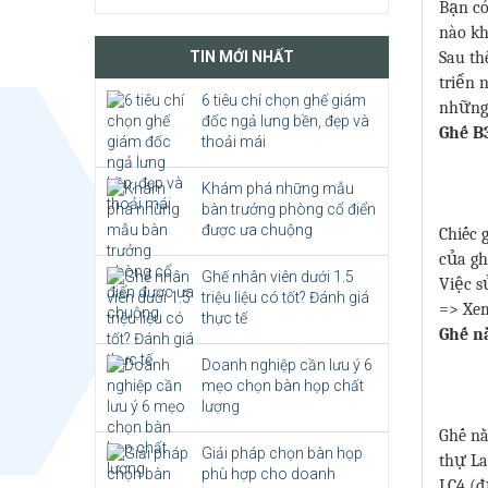
Bạn có
nào k
TIN MỚI NHẤT
Sau th
triển 
6 tiêu chí chọn ghế giám
những 
đốc ngả lưng bền, đẹp và
Ghế B
thoải mái
Khám phá những mẫu
bàn trưởng phòng cổ điển
được ưa chuộng
Chiếc 
của gh
Ghế nhân viên dưới 1.5
Việc s
triệu liệu có tốt? Đánh giá
=> Xe
thực tế
Ghế n
Doanh nghiệp cần lưu ý 6
mẹo chọn bàn họp chất
lượng
Ghế nằ
Giải pháp chọn bàn họp
thự La
phù hợp cho doanh
LC4 (đ