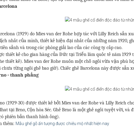
arcelona
rcelona (1929) do Mies van der Rohe hợp tác với Lilly Reich sản xu
lịch nhất của mình, thiết kế hiện đại nhất của những năm 1920, 
 tiền sảnh và trong các phòng giải lao của các công ty cấp cao.
c thiết kế cho gian hàng của Đức tại Triển lãm quốc tế năm 1929 
he thiết kế). Mies van der Rohe muốn một chỗ ngồi vừa vặn phù 
 chưa từng ngồi ghế bao giờ). Chiếc ghế Barcelona này được sản xu
rno - thanh phẳng
no (1929-30) được thiết kế bởi Mies van der Rohe và Lilly Reich ch
hat tại Brno, Cộn hòa Séc. Ghế Brno là một ghế ngồi tuyệt vời, v
có phiên bản thanh hình ống).
m thêm:
Mẫu ghế gỗ ấn tượng được chiêu mộ nhất hiện nay