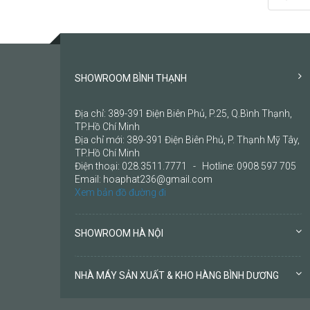
SHOWROOM BÌNH THẠNH
Địa chỉ: 389-391 Điện Biên Phủ, P.25, Q.Bình Thạnh,
TP.Hồ Chí Minh
Địa chỉ mới: 389-391 Điện Biên Phủ, P. Thạnh Mỹ Tây,
TP.Hồ Chí Minh
Điện thoại: 028.3511.7771 - Hotline: 0908 597 705
Email: hoaphat236@gmail.com
Xem bản đồ đường đi
SHOWROOM HÀ NỘI
NHÀ MÁY SẢN XUẤT & KHO HÀNG BÌNH DƯƠNG