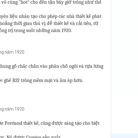
vô cùng "hot" cho đến tận bây giờ trông như thế
yên liệu nhân tạo cho phép các nhà thiết kế phát
ảng thời gian thú vị để thiết kế và cải tiến, từ
ống trị trong suốt những năm 1920.
 khung gỗ chắc chắn vào phần chỗ ngồi và tựa lưng
iếc ghế B32 trông mềm mại và ấm áp hơn.
te Perriand thiết kế, cũng được sáng tạo cho biệt
ọc. Nó được Cassina sản xuất.