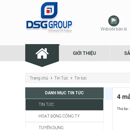
Website bán lẻ
GIỚI THIỆU
S
Trang chủ
Tin Tức
Tin tức
DANH MỤC TIN TỨC
4 mẫ
TIN TỨC
Thứ ba 
HOẠT ĐỘNG CÔNG TY
TUYỂN DỤNG