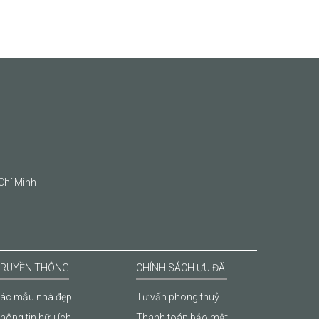
Chí Minh
RUYỀN THÔNG
CHÍNH SÁCH ƯU ĐÃI
ác mẫu nhà đẹp
Tư vấn phong thuỷ
hông tin hữu ích
Thanh toán bảo mật