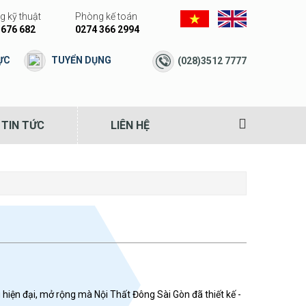
 kỹ thuật
Phòng kế toán
 676 682
0274 366 2994
ỰC
TUYỂN DỤNG
(028)3512 7777
TIN TỨC
LIÊN HỆ
Hình ảnh mặt 
 hiện đại, mở rộng mà Nội Thất Đông Sài Gòn đã thiết kế -