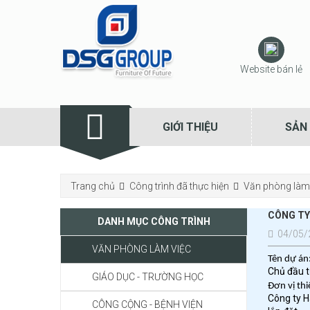
Website bán lẻ
GIỚI THIỆU
SẢN
Trang chủ
Công trình đã thực hiện
Văn phòng làm
CÔNG TY
DANH MỤC CÔNG TRÌNH
04/05/
VĂN PHÒNG LÀM VIỆC
giúp lãnh đạo thăng tiến nhanh trong công việc.
Tên dự á
Chủ đầu t
GIÁO DỤC - TRƯỜNG HỌC
Đơn vị thi
Công ty H
CÔNG CỘNG - BỆNH VIỆN