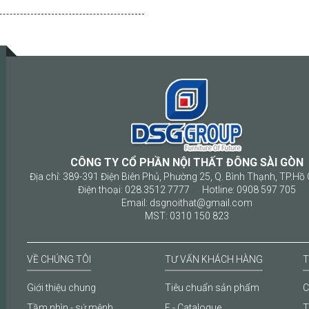
CÔNG TY CỔ PHẦN NỘI THẤT ĐÔNG SÀI GÒN
Địa chỉ: 389-391 Điện Biên Phủ, Phường 25, Q. Bình Thạnh, TP.Hồ 
Điện thoại: 028.3512 7777 Hotline: 0908 597 705
Email: dsgnoithat@gmail.com
MST: 0310 150 823
VỀ CHÚNG TÔI
TƯ VẤN KHÁCH HÀNG
T
Giới thiệu chung
Tiêu chuẩn sản phẩm
C
Tầm nhìn - sứ mệnh
E - Catalogue
T