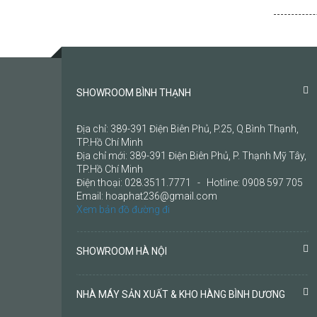
SHOWROOM BÌNH THẠNH
Địa chỉ: 389-391 Điện Biên Phủ, P.25, Q.Bình Thạnh,
TP.Hồ Chí Minh
Địa chỉ mới: 389-391 Điện Biên Phủ, P. Thạnh Mỹ Tây,
TP.Hồ Chí Minh
Điện thoại: 028.3511.7771 - Hotline: 0908 597 705
Email: hoaphat236@gmail.com
Xem bản đồ đường đi
SHOWROOM HÀ NỘI
NHÀ MÁY SẢN XUẤT & KHO HÀNG BÌNH DƯƠNG