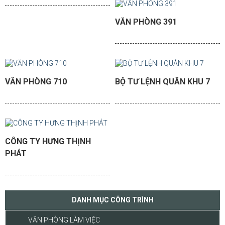
VĂN PHÒNG 391
VĂN PHÒNG 710
BỘ TƯ LỆNH QUÂN KHU 7
CÔNG TY HƯNG THỊNH
PHÁT
DANH MỤC CÔNG TRÌNH
VĂN PHÒNG LÀM VIỆC