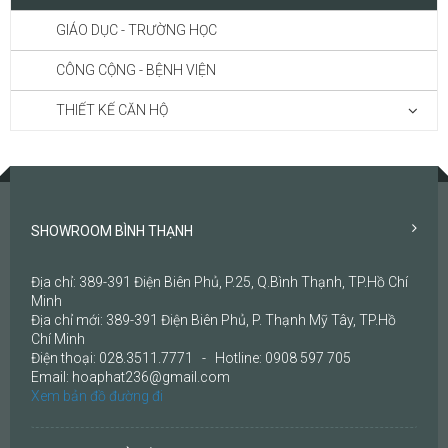
GIÁO DỤC - TRƯỜNG HỌC
CÔNG CỘNG - BỆNH VIỆN
THIẾT KẾ CĂN HỘ
SHOWROOM BÌNH THẠNH
Địa chỉ: 389-391 Điện Biên Phủ, P.25, Q.Bình Thạnh, TP.Hồ Chí
Minh
Địa chỉ mới: 389-391 Điện Biên Phủ, P. Thạnh Mỹ Tây, TP.Hồ
Chí Minh
Điện thoại: 028.3511.7771 - Hotline: 0908 597 705
Email: hoaphat236@gmail.com
Xem bản đồ đường đi