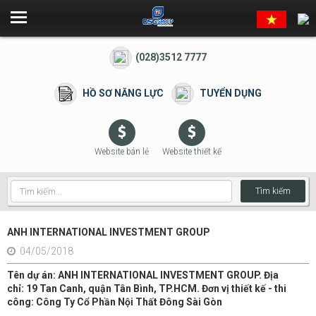
(028)3512 7777
HỒ SƠ NĂNG LỰC
TUYỂN DỤNG
Website bán lẻ
Website thiết kế
Tìm kiếm
ANH INTERNATIONAL INVESTMENT GROUP
04/05/2018
Tên dự án: ANH INTERNATIONAL INVESTMENT GROUP. Địa
chỉ: 19 Tan Canh, quận Tân Bình, TP.HCM. Đơn vị thiết kế - thi
công: Công Ty Cổ Phần Nội Thất Đông Sài Gòn