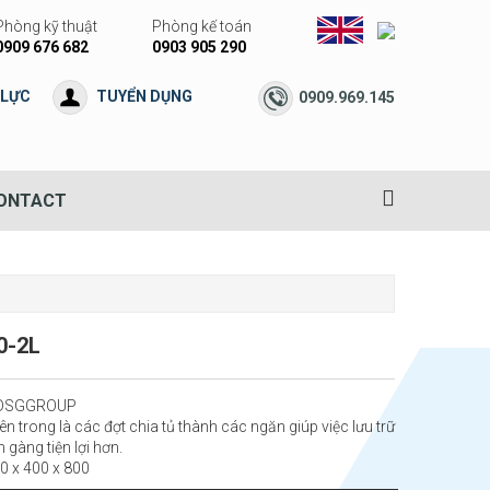
Phòng kỹ thuật
Phòng kế toán
0909 676 682
0903 905 290
 LỰC
TUYỂN DỤNG
0909.969.145
ONTACT
0-2L
: DSGGROUP
ên trong là các đợt chia tủ thành các ngăn giúp việc lưu trữ
n gàng tiện lợi hơn.
00 x 400 x 800