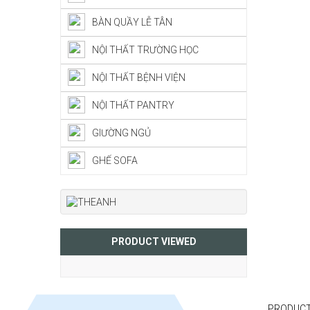
BÀN QUẦY LỄ TÂN
NỘI THẤT TRƯỜNG HỌC
NỘI THẤT BỆNH VIỆN
NỘI THẤT PANTRY
GIƯỜNG NGỦ
GHẾ SOFA
PRODUCT VIEWED
PRODUCT