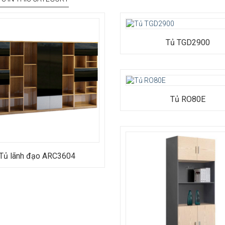
Kiểu dáng: Tủ hồ sơ cao cấp
Chất liệu: MFC phủ melamine
Tủ TGD2900
Kích thước: Rộng 2900 x Sâu 500
2420
Bảo hành: 12 tháng
Tủ RO80E
Tủ lãnh đạo ARC3604