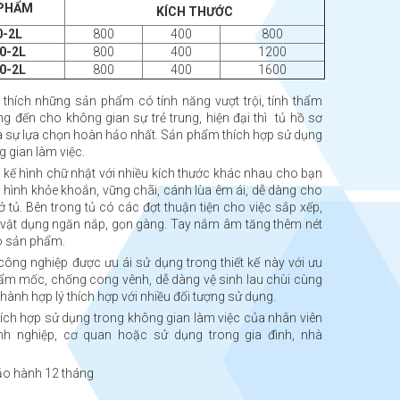
 PHẨM
KÍCH THƯỚC
0-2L
800
400
800
0-2L
800
400
1200
0-2L
800
400
1600
thích những sản phẩm có tính năng vượt trội, tính thẩm
 đến cho không gian sự trẻ trung, hiện đại thì tủ hồ sơ
 sự lựa chọn hoàn hảo nhất. Sản phẩm thích hợp sử dụng
g gian làm việc.
t kế hình chữ nhật với nhiều kích thước khác nhau cho bạn
o hình khỏe khoắn, vững chãi, cánh lùa êm ái, dễ dàng cho
 tủ. Bên trong tủ có các đợt thuận tiện cho việc sắp xếp,
iệu, vật dụng ngăn nắp, gọn gàng. Tay nắm âm tăng thêm nét
 sản phẩm.
 công nghiệp được ưu ái sử dụng trong thiết kế này với ưu
ẩm mốc, chống cong vênh, dễ dàng vệ sinh lau chùi cùng
 thành hợp lý thích hợp với nhiều đối tượng sử dụng.
ch hợp sử dụng trong không gian làm việc của nhân viên
nh nghiệp, cơ quan hoặc sử dụng trong gia đình, nhà
o hành 12 tháng