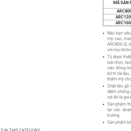
MÃ SẢN
ARC80
ARC120
ARC160
Nếu bạn yêu 
mỹ cao, mang
ARC800-2L là
với mọi khôn
Tủ được thiế
lựa chọn, tạ
việc đóng mở
bố trí tài l
thẩm mỹ cho
Chất liệu gỗ
điểm chống 
với đó là giá
Sản phẩm thí
tại các doa
trường.
Sản phẩm bả
S IN THIS CATEGORY