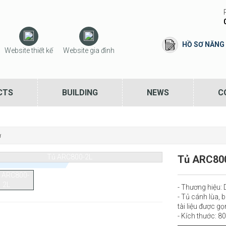
HỒ SƠ NĂNG
Website thiết kế
Website gia đình
CTS
BUILDING
NEWS
C
ơ
Tủ ARC80
- Thương hiệu
- Tủ cánh lùa, b
tài liệu được gọ
- Kích thước: 8