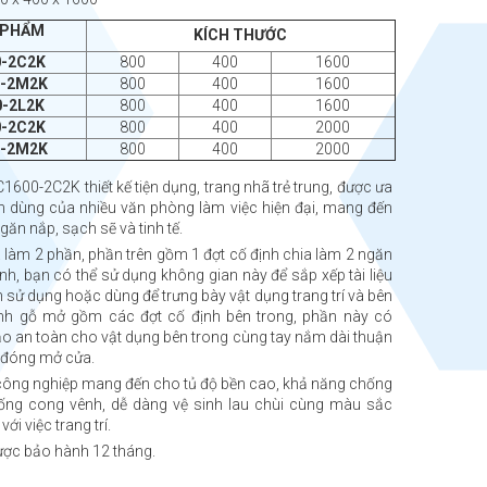
 PHẨM
KÍCH THƯỚC
-2C2K
800
400
1600
0-2M2K
800
400
1600
-2L2K
800
400
1600
-2C2K
800
400
2000
0-2M2K
800
400
2000
1600-2C2K thiết kế tiện dụng, trang nhã trẻ trung, được ưa
n dùng của nhiều văn phòng làm việc hiện đại, mang đến
ăn nắp, sạch sẽ và tinh tế.
 làm 2 phần, phần trên gồm 1 đợt cố định chia làm 2 ngăn
h, bạn có thể sử dụng không gian này để sắp xếp tài liệu
 sử dụng hoặc dùng để trưng bày vật dụng trang trí và bên
ánh gỗ mở gồm các đợt cố định bên trong, phần này có
 an toàn cho vật dụng bên trong cùng tay nắm dài thuận
c đóng mở cửa.
 công nghiệp mang đến cho tủ độ bền cao, khả năng chống
ng cong vênh, dễ dàng vệ sinh lau chùi cùng màu sắc
ới việc trang trí.
ợc bảo hành 12 tháng.