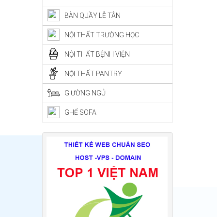
BÀN QUẦY LỄ TÂN
NỘI THẤT TRƯỜNG HỌC
NỘI THẤT BỆNH VIỆN
NỘI THẤT PANTRY
GIƯỜNG NGỦ
GHẾ SOFA