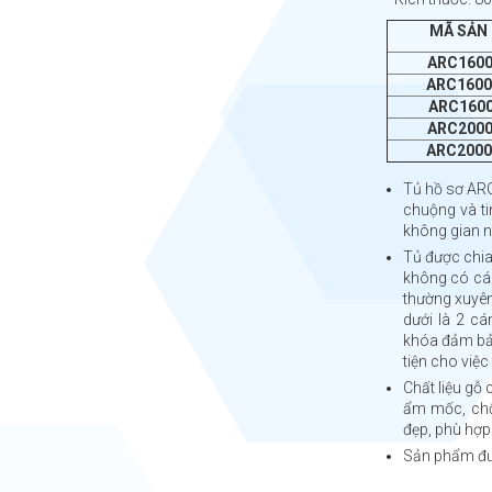
MÃ SẢN
ARC1600
ARC160
ARC1600
ARC2000
ARC200
Tủ hồ sơ ARC
chuộng và ti
không gian ng
Tủ được chia
không có cán
thường xuyên
dưới là 2 c
khóa đảm bảo
tiện cho việ
Chất liệu gỗ
ẩm mốc, chố
đẹp, phù hợp v
Sản phẩm đư