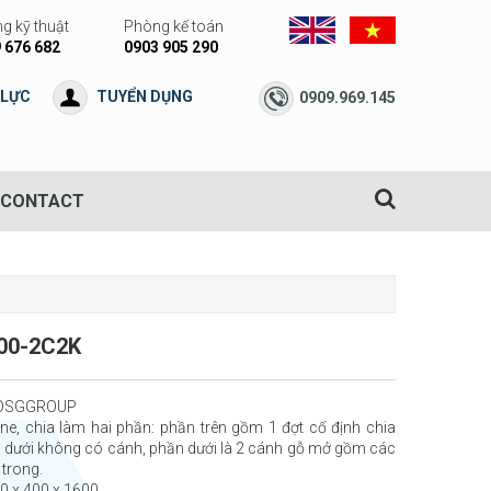
g kỹ thuật
Phòng kế toán
 676 682
0903 905 290
 LỰC
TUYỂN DỤNG
0909.969.145
CONTACT
00-2C2K
: DSGGROUP
ne, chia làm hai phần: phần trên gồm 1 đợt cố định chia
n dưới không có cánh, phần dưới là 2 cánh gỗ mở gồm các
 trong.
00 x 400 x 1600