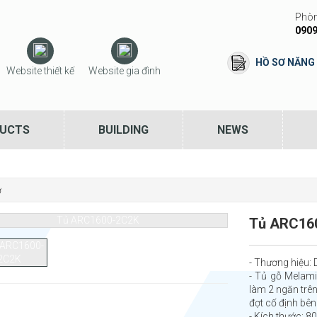
Phòn
0909
HỒ SƠ NĂNG
Website thiết kế
Website gia đình
UCTS
BUILDING
NEWS
ơ
Tủ ARC16
- Thương hiệu
- Tủ gỗ Melami
làm 2 ngăn trê
đợt cố định bên
- Kích thước: 8