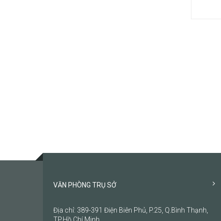
VĂN PHÒNG TRỤ SỞ
Địa chỉ: 389-391 Điện Biên Phủ, P.25, Q.Bình Thạnh,
TP.Hồ Chí Minh