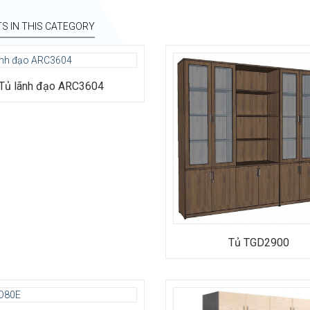
S IN THIS CATEGORY
Kiểu dáng: Tủ hồ sơ cao cấp
Chất liệu: MFC phủ melamine
Tủ lãnh đạo ARC3604
Kích thước: Rộng 2900 x Sâu 500
2420
Bảo hành: 12 tháng
Tủ TGD2900