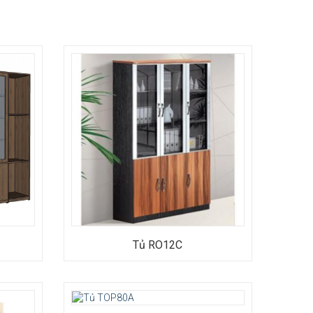
 x Cao
Tủ RO12C