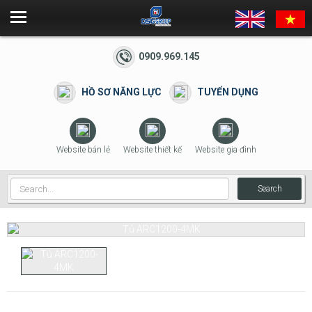
0909.969.145
HỒ SƠ NĂNG LỰC
TUYỂN DỤNG
Website bán lẻ
Website thiết kế
Website gia đình
Search