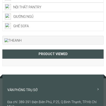
NỘI THẤT PANTRY
GIƯỜNG NGỦ
GHẾ SOFA
PRODUCT VIEWED
VĂN PHÒNG TRỤ SỞ
Địa chỉ: 389-391 Điện Biên Phủ, P.25, Q.Bình Thạnh, TP.Hồ Chí