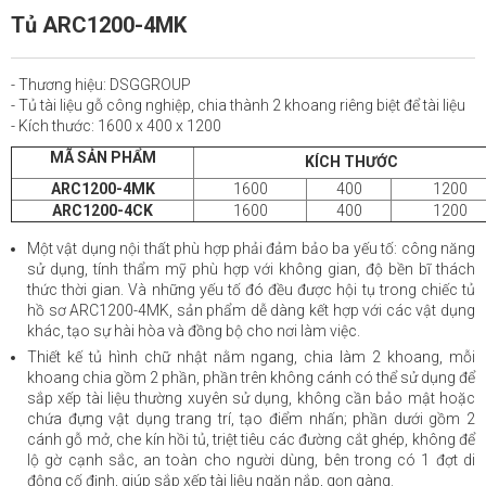
Tủ ARC1200-4MK
- Thương hiệu: DSGGROUP
- Tủ tài liệu gỗ công nghiệp, chia thành 2 khoang riêng biệt để tài liệu
- Kích thước: 1600 x 400 x 1200
MÃ SẢN PHẨM
KÍCH THƯỚC
ARC1200-4MK
1600
400
1200
ARC1200-4CK
1600
400
1200
Một vật dụng nội thất phù hợp phải đảm bảo ba yếu tố: công năng
sử dụng, tính thẩm mỹ phù hợp với không gian, độ bền bĩ thách
thức thời gian. Và những yếu tố đó đều được hội tụ trong chiếc tủ
hồ sơ ARC1200-4MK, sản phẩm dễ dàng kết hợp với các vật dụng
khác, tạo sự hài hòa và đồng bộ cho nơi làm việc.
Thiết kế tủ hình chữ nhật nằm ngang, chia làm 2 khoang, mỗi
khoang chia gồm 2 phần, phần trên không cánh có thể sử dụng để
sắp xếp tài liệu thường xuyên sử dụng, không cần bảo mật hoặc
chứa đựng vật dụng trang trí, tạo điểm nhấn; phần dưới gồm 2
cánh gỗ mở, che kín hồi tủ, triệt tiêu các đường cắt ghép, không để
lộ gờ cạnh sắc, an toàn cho người dùng, bên trong có 1 đợt di
động cố định, giúp sắp xếp tài liệu ngăn nắp, gọn gàng.