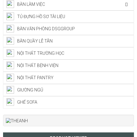
BÀN LÀM VIỆC
TỦ ĐỰNG HỒ SƠ TÀI LIỆU
BÀN VĂN PHÒNG DSGGROUP
BÀN QUẦY LỄ TÂN
NỘI THẤT TRƯỜNG HỌC
NỘI THẤT BỆNH VIỆN
NỘI THẤT PANTRY
GIƯỜNG NGỦ
GHẾ SOFA