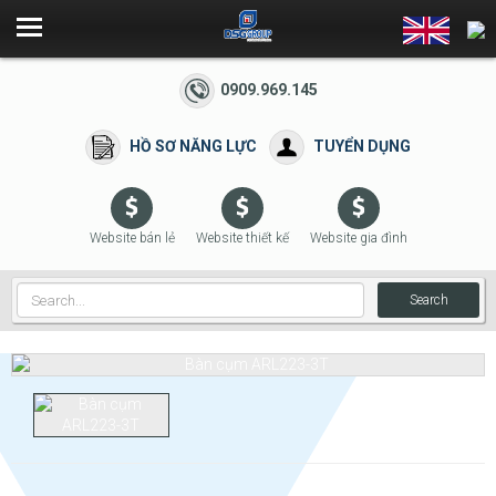
0909.969.145
HỒ SƠ NĂNG LỰC
TUYỂN DỤNG
Website bán lẻ
Website thiết kế
Website gia đình
Search