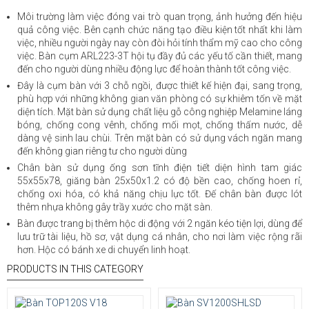
Môi trường làm việc đóng vai trò quan trọng, ảnh hưởng đến hiệu
quả công việc. Bên cạnh chức năng tạo điều kiện tốt nhất khi làm
việc, nhiều người ngày nay còn đòi hỏi tính thẩm mỹ cao cho công
việc. Bàn cụm ARL223-3T hội tụ đầy đủ các yếu tố cần thiết, mang
đến cho người dùng nhiều động lực để hoàn thành tốt công việc.
Đây là cụm bàn với 3 chỗ ngồi, được thiết kế hiện đại, sang trọng,
phù hợp với những không gian văn phòng có sự khiêm tốn về mặt
diện tích. Mặt bàn sử dụng chất liệu gỗ công nghiệp Melamine láng
bóng, chống cong vênh, chống mối mọt, chống thấm nước, dễ
dàng vệ sinh lau chùi. Trên mặt bàn có sử dụng vách ngăn mang
đến không gian riêng tư cho người dùng
Chân bàn sử dụng ống sơn tĩnh điện tiết diện hình tam giác
55x55x78, giăng bàn 25x50x1.2 có độ bền cao, chống hoen rỉ,
chống oxi hóa, có khả năng chịu lực tốt. Đế chân bàn được lót
thêm nhựa không gây trầy xước cho mặt sàn.
Bàn được trang bị thêm hộc di động với 2 ngăn kéo tiện lợi, dùng để
lưu trữ tài liệu, hồ sơ, vật dụng cá nhân, cho nơi làm việc rộng rãi
hơn. Hộc có bánh xe di chuyển linh hoạt.
PRODUCTS IN THIS CATEGORY