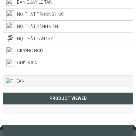
BÀN QUẦY LỄ TÂN
NỘI THẤT TRƯỜNG HỌC
NỘI THẤT BỆNH VIỆN
NỘI THẤT PANTRY
GIƯỜNG NGỦ
GHẾ SOFA
PRODUCT VIEWED