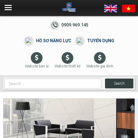
0909.969.145
HỒ SƠ NĂNG LỰC
TUYỂN DỤNG
Website bán lẻ
Website thiết kế
Website gia đình
Search