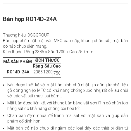
Bàn họp RO14D-24A
Thương hiệu: DSGGROUP
Bàn họp chữ nhật mặt ván MFC cao cấp, khung chân sắt, mặt bàn
có nắp chụp điện mạng.
Kích thước: Rộng 2385 x Sâu 1200 x Cao 750 mm
KÍCH THƯỚC
MÃ SẢN PHẨM
Rộng
Sâu
Cao
RO14D-24A
2385
1200
750
Bàn được thiết kế với mặt bàn hình chữ nhật gia công từ chất liệu
gỗ công nghiệp MFC có khả năng chống xước nhẹ, rất dễ lau chùi
với các vết bút mực, bụi bám…
Mặt bàn được liên kết với khung bàn bằng sắt sơn tĩnh có chân top
bằng sắt có khả năng chống oxi hóa tốt
Chân bàn đệm nhựa để tránh ma sát với mặt sàn và giúp sản
phẩm cố định hơn.
Mặt bàn có nắp chụp đi ngầm các loại dây các thiết bị điện tử