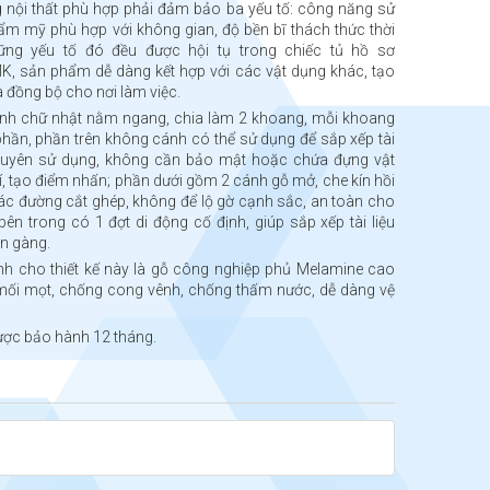
 nội thất phù hợp phải đảm bảo ba yếu tố: công năng sử
hẩm mỹ phù hợp với không gian, độ bền bĩ thách thức thời
ững yếu tố đó đều được hội tụ trong chiếc tủ hồ sơ
, sản phẩm dễ dàng kết hợp với các vật dụng khác, tạo
à đồng bộ cho nơi làm việc.
hình chữ nhật nằm ngang, chia làm 2 khoang, mỗi khoang
hần, phần trên không cánh có thể sử dụng để sắp xếp tài
 xuyên sử dụng, không cần bảo mật hoặc chứa đựng vật
rí, tạo điểm nhấn; phần dưới gồm 2 cánh gỗ mở, che kín hồi
u các đường cắt ghép, không để lộ gờ cạnh sắc, an toàn cho
bên trong có 1 đợt di động cố định, giúp sắp xếp tài liệu
ọn gàng.
ính cho thiết kế này là gỗ công nghiệp phủ Melamine cao
mối mọt, chống cong vênh, chống thấm nước, dễ dàng vệ
.
ợc bảo hành 12 tháng.