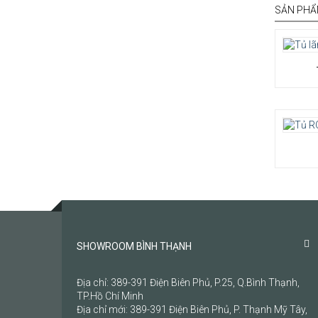
SẢN PHẨ
SHOWROOM BÌNH THẠNH
Địa chỉ: 389-391 Điện Biên Phủ, P.25, Q.Bình Thạnh,
TP.Hồ Chí Minh
Địa chỉ mới: 389-391 Điện Biên Phủ, P. Thạnh Mỹ Tây,