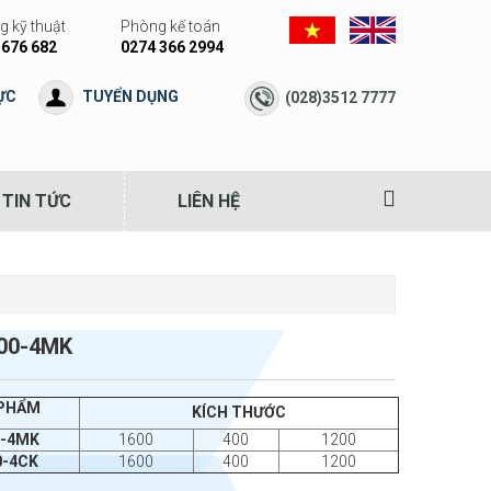
 kỹ thuật
Phòng kế toán
 676 682
0274 366 2994
ỰC
TUYỂN DỤNG
(028)3512 7777
TIN TỨC
LIÊN HỆ
00-4MK
 PHẨM
KÍCH THƯỚC
0-4MK
1600
400
1200
0-4CK
1600
400
1200