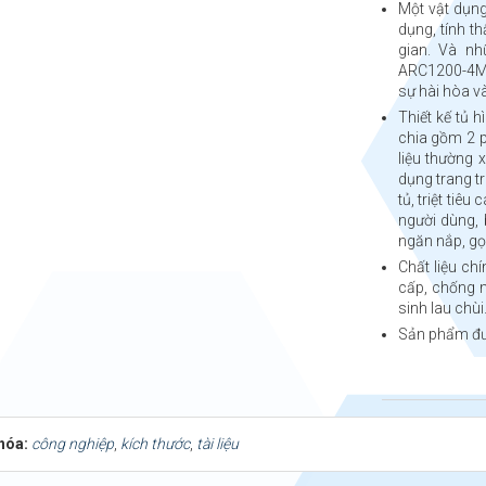
Một vật dụng
dụng, tính t
gian. Và nh
ARC1200-4MK
sự hài hòa v
Thiết kế tủ 
chia gồm 2 p
liệu thường
dụng trang t
tủ, triệt tiê
người dùng, 
ngăn nắp, g
Chất liệu ch
cấp, chống 
sinh lau chùi
Sản phẩm đư
hóa:
công nghiệp
,
kích thước
,
tài liệu