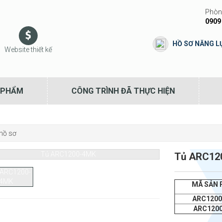
Phòng
0909
HỒ SƠ NĂNG L
Website thiết kế
 PHẨM
CÔNG TRÌNH ĐÃ THỰC HIỆN
hồ sơ
Tủ ARC12
MÃ SẢN
ARC120
ARC120