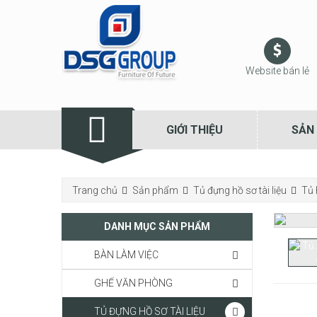
Website bán lẻ
GIỚI THIỆU
SẢN
Trang chủ
Sản phẩm
Tủ đựng hồ sơ tài liệu
Tủ 
DANH MỤC SẢN PHẨM
BÀN LÀM VIỆC
GHẾ VĂN PHÒNG
TỦ ĐỰNG HỒ SƠ TÀI LIỆU