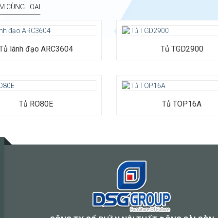
M CÙNG LOẠI
Kiểu dáng: Tủ hồ sơ cao cấp
Chất liệu: MFC phủ melamine
Tủ lãnh đạo ARC3604
Tủ TGD2900
Kích thước: Rộng 2900 x Sâu 500
2420
Bảo hành: 12 tháng
Tủ RO80E
Tủ TOP16A