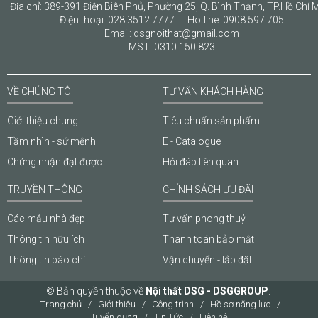
Địa chỉ: 389-391 Điện Biên Phủ, Phường 25, Q. Bình Thạnh, TP.Hồ Chí 
Điện thoại: 028.3512 7777 Hotline: 0908 597 705
Email: dsgnoithat@gmail.com
MST: 0310 150 823
VỀ CHÚNG TÔI
TƯ VẤN KHÁCH HÀNG
Giới thiệu chung
Tiêu chuẩn sản phẩm
Tầm nhìn - sứ mệnh
E - Catalogue
Chứng nhận đạt được
Hỏi đáp liên quan
TRUYỀN THÔNG
CHÍNH SÁCH ƯU ĐÃI
Các mẫu nhà đẹp
Tư vấn phong thuỷ
Thông tin hữu ích
Thanh toán bảo mật
Thông tin báo chí
Vận chuyển - lắp đặt
© Bản quyền thuộc về
Nội thất DSG - DSGGROUP
.
Trang chủ
Giới thiệu
Công trình
Hồ sơ năng lực
Tuyển dụng
Tin Tức
Liên hệ