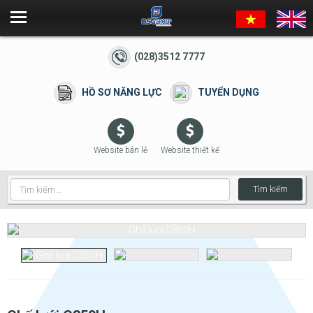
(028)3512 7777
HỒ SƠ NĂNG LỰC
TUYỂN DỤNG
Website bán lẻ
Website thiết kế
Tìm kiếm