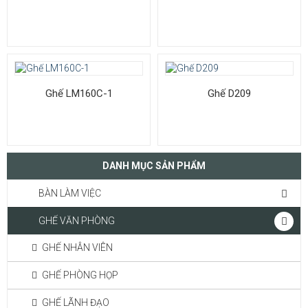
Ghế LM160C-1
Ghế D209
DANH MỤC SẢN PHẨM
BÀN LÀM VIỆC
GHẾ VĂN PHÒNG
GHẾ NHÂN VIÊN
GHẾ PHÒNG HỌP
GHẾ LÃNH ĐẠO