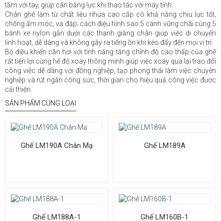
tầm với tay, giúp cân bằng lực khi thao tác với máy tính.
Chân ghế làm từ chất liệu nhựa cao cấp có khả năng chịu lực tốt,
chống ẩm móc, va đập; cách điệu hình sao 5 cánh vững chãi cùng 5
bánh xe nylon gắn dưới các thanh giằng chân giúp việc di chuyển
linh hoạt, dễ dàng và không gây ra tiếng ồn khi kéo đẩy đến mọi vị trí.
Bộ điều khiển cần hơi với tính năng tăng chỉnh độ cao thấp của ghế
rất tiện lợi cùng hế độ xoay thông minh giúp việc xoay qua lại trao đổi
công việc dễ dàng với đồng nghiệp, tạo phong thái làm việc chuyên
nghiệp và rút ngắn công sức, thời gian cho hiệu quả công việc được
cải thiện.
SẢN PHẨM CÙNG LOẠI
Ghế LM190A Chân Mạ
Ghế LM189A
Ghế LM188A-1
Ghế LM160B-1