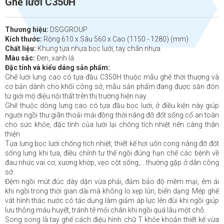
Ghế lưới C350H
Thương hiệu:
DSGGROUP
Kích thước:
Rộng 610 x Sâu 560 x Cao (1150 - 1280) (mm)
Chất liệu:
Khung tựa nhựa bọc lưới, tay chân nhựa
Màu sắc:
Đen, xanh lá
Đặc tính và kiểu dáng sản phẩm:
Ghế lưới lưng cao có tựa đầu C350H thuộc mẫu ghế thời thượng và
cơ bản dành cho khối công sở, mẫu sản phẩm đang được săn đón
từ giới mộ điệu nội thất trên thị trường hiện nay.
Ghế thuộc dòng lưng cao có tựa đầu bọc lưới, ở điều kiện này giúp
người ngồi thư giãn thoải mái đồng thời nâng đỡ đốt sống cổ an toàn
cho sức khỏe, đặc tính của lưới lại chống tích nhiệt nên càng thân
thiện
Tựa lưng bọc lưới chống tích nhiệt, thiết kế hơi uốn cong nâng đỡ đốt
sống lưng khi tựa, điều chỉnh tư thế ngồi đúng hạn chế các bệnh về
đau nhức vai cơ, xương khớp, vẹo cột sống,... thường gặp ở dân công
sở.
Đệm ngồi mút đúc dày dặn vừa phải, đảm bảo độ mềm mại, êm ái
khi ngồi trong thời gian dài mà không lo xẹp lún, biến dạng. Mép ghế
vát hình thác nước có tác dụng làm giảm áp lực lên đùi khi ngồi giúp
lưu thông máu huyết, tránh tê mỏi chân khi ngồi quá lâu một chỗ.
Song song là tay ghế cách điệu hình chữ T khỏe khoắn thiết kế vừa