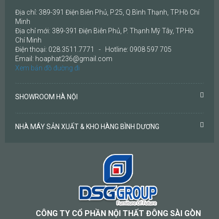
Địa chỉ: 389-391 Điện Biên Phủ, P.25, Q.Bình Thạnh, TP.Hồ Chí
Minh
Địa chỉ mới: 389-391 Điện Biên Phủ, P. Thạnh Mỹ Tây, TP.Hồ
Chí Minh
Điện thoại: 028.3511.7771 - Hotline: 0908 597 705
Email: hoaphat236@gmail.com
Xem bản đồ đường đi
SHOWROOM HÀ NỘI
NHÀ MÁY SẢN XUẤT & KHO HÀNG BÌNH DƯƠNG
CÔNG TY CỔ PHẦN NỘI THẤT ĐÔNG SÀI GÒN