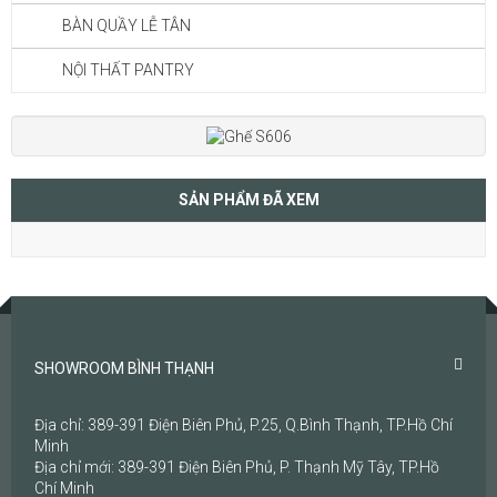
BÀN QUẦY LỄ TÂN
NỘI THẤT PANTRY
SẢN PHẨM ĐÃ XEM
SHOWROOM BÌNH THẠNH
Địa chỉ: 389-391 Điện Biên Phủ, P.25, Q.Bình Thạnh, TP.Hồ Chí
Minh
Địa chỉ mới: 389-391 Điện Biên Phủ, P. Thạnh Mỹ Tây, TP.Hồ
Chí Minh