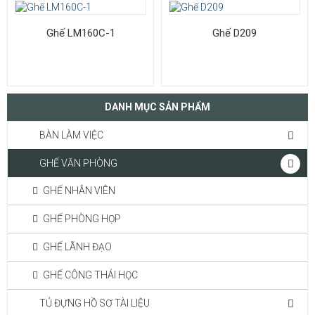
Ghế LM160C-1
Ghế D209
DANH MỤC SẢN PHẨM
BÀN LÀM VIỆC
GHẾ VĂN PHÒNG
GHẾ NHÂN VIÊN
GHẾ PHÒNG HỌP
GHẾ LÃNH ĐẠO
GHẾ CÔNG THÁI HỌC
TỦ ĐỰNG HỒ SƠ TÀI LIỆU