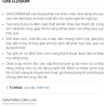
Ghế D2580M
Ghế D2580M kết cấu khung thép mạ chắc chắn, khả năng chịu lực
cao nên đảm bảo an toàn tuyệt đối cho người ngồi khi ngã tựa.
Tựa lưng trung và đệm ngồi thiết kế liền nhau tạo thành độ cong
ôm sát phần lưng, giúp hỗ trợ nâng đỡ bộ phận cột sống lưng cực
hiệu quả.
Ghế được bọc chất liệu vải nỉ dày dặn nhưng mềm mại, ghế phù
hợp đặt trong không gian phòng lạnh để phát huy hiệu quả sử
dụng tốt nhất
Tay ghế vịn cố định hình vòm cung thanh thoát được làm từ thép
mạ sáng bóng
Chân xoay nhôm đúc cao cấp không hoen gỉ, ăn mòn và có khả
năng chống chịu lực tốt động mạnh tốt. Bánh xe nhựa nylon loại
tốt có tính năng di chuyển linh hoạt, giữ thăng bằng tốt và không bị
chông vênh khi xoay 360 độ.
Từ khóa:
cao cấp
,
thẩm mỹ
SẢN PHẨM CÙNG LOẠI