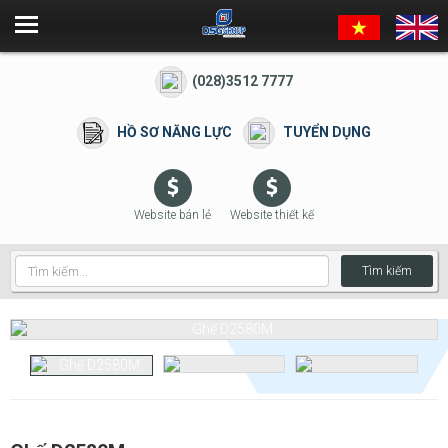
(028)3512 7777
HỒ SƠ NĂNG LỰC
TUYỂN DỤNG
Website bán lẻ
Website thiết kế
Tìm kiếm