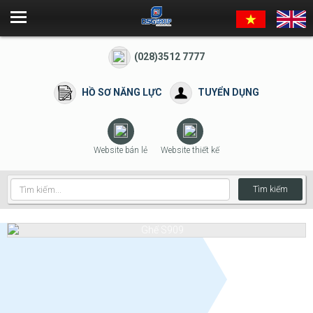
(028)3512 7777
HỒ SƠ NĂNG LỰC
TUYỂN DỤNG
Website bán lẻ
Website thiết kế
Tìm kiếm