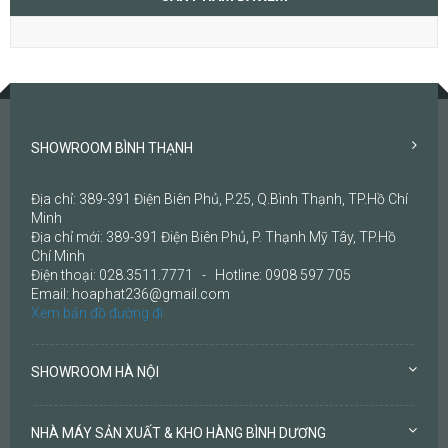
SHOWROOM BÌNH THẠNH
Địa chỉ: 389-391 Điện Biên Phủ, P.25, Q.Bình Thạnh, TP.Hồ Chí
Minh
Địa chỉ mới: 389-391 Điện Biên Phủ, P. Thạnh Mỹ Tây, TP.Hồ
Chí Minh
Điện thoại: 028.3511.7771 - Hotline: 0908 597 705
Email: hoaphat236@gmail.com
Xem bản đồ đường đi
SHOWROOM HÀ NỘI
NHÀ MÁY SẢN XUẤT & KHO HÀNG BÌNH DƯƠNG