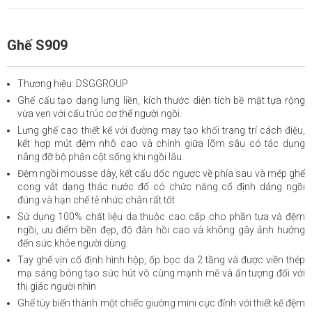
Ghế S909
Thương hiệu: DSGGROUP
Ghế cấu tạo dạng lưng liền, kích thước diện tích bề mặt tựa rộng
vừa vẹn với cấu trúc cơ thể người ngồi.
Lưng ghế cao thiết kế với đường may tạo khối trang trí cách điệu,
kết hợp mút đệm nhô cao và chính giữa lõm sâu có tác dụng
nâng đỡ bộ phận cột sống khi ngồi lâu.
Đệm ngồi mousse dày, kết cấu dốc ngược về phía sau và mép ghế
cong vát dạng thác nước đổ có chức năng cố định dáng ngồi
đúng và hạn chế tê nhức chân rất tốt
Sử dụng 100% chất liệu da thuộc cao cấp cho phần tựa và đệm
ngồi, ưu điểm bền đẹp, độ đàn hồi cao và không gây ảnh hưởng
đến sức khỏe người dùng.
Tay ghế vịn cố định hình hộp, ốp bọc da 2 tầng và được viền thép
mạ sáng bóng tạo sức hút vô cùng mạnh mẽ và ấn tượng đối với
thị giác người nhìn
Ghế tùy biến thành một chiếc giường mini cực đỉnh với thiết kế đệm