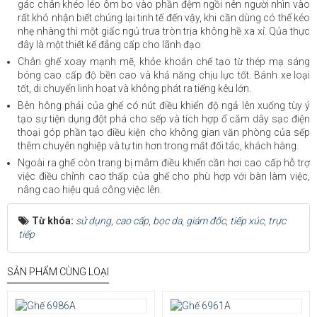
gác chân khéo léo ôm bo vào phần đệm ngồi nên người nhìn vào
rất khó nhận biết chúng lại tinh tế đến vậy, khi cần dùng có thể kéo
nhẹ nhàng thì một giấc ngủ trưa tròn trịa không hề xa xỉ. Qủa thực
đây là một thiết kế đẳng cấp cho lãnh đạo
Chân ghế xoay mạnh mẽ, khỏe khoắn chế tạo từ thép mạ sáng
bóng cao cấp độ bền cao và khả năng chịu lực tốt. Bánh xe loại
tốt, di chuyển linh hoạt và không phát ra tiếng kêu lớn.
Bên hông phải của ghế có nút điều khiển độ ngả lên xuống tùy ý
tạo sự tiện dụng đột phá cho sếp và tích hợp ổ cắm dây sạc điện
thoại góp phần tạo điều kiện cho không gian văn phòng của sếp
thêm chuyên nghiệp và tự tin hơn trong mắt đối tác, khách hàng.
Ngoài ra ghế còn trang bị mâm điều khiển cần hơi cao cấp hỗ trợ
việc điều chỉnh cao thấp của ghế cho phù hợp với bàn làm việc,
nâng cao hiệu quả công việc lên.
Từ khóa:
sử dụng
,
cao cấp
,
bọc da
,
giám đốc
,
tiếp xúc
,
trực
tiếp
SẢN PHẨM CÙNG LOẠI