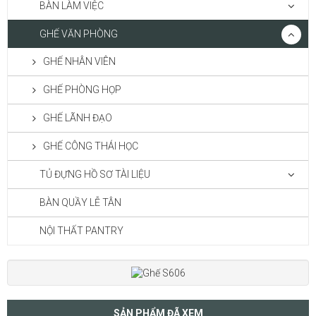
BÀN LÀM VIỆC
GHẾ VĂN PHÒNG
GHẾ NHÂN VIÊN
GHẾ PHÒNG HỌP
GHẾ LÃNH ĐẠO
GHẾ CÔNG THÁI HỌC
TỦ ĐỰNG HỒ SƠ TÀI LIỆU
BÀN QUẦY LỄ TÂN
NỘI THẤT PANTRY
SẢN PHẨM ĐÃ XEM