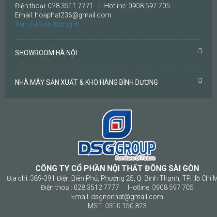
Điện thoại: 028.3511.7771 - Hotline: 0908 597 705
Email: hoaphat236@gmail.com
Xem bản đồ đường đi
SHOWROOM HÀ NỘI
NHÀ MÁY SẢN XUẤT & KHO HÀNG BÌNH DƯƠNG
CÔNG TY CỔ PHẦN NỘI THẤT ĐÔNG SÀI GÒN
Địa chỉ: 389-391 Điện Biên Phủ, Phường 25, Q. Bình Thạnh, TP.Hồ Chí 
Điện thoại: 028.3512 7777 Hotline: 0908 597 705
Email: dsgnoithat@gmail.com
MST: 0310 150 823