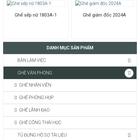
Ghế sếp nữ 1803A-1
Ghế giám đốc 2024A
DANH MỤC SẢN PHẨM
BÀN LÀM VIỆC
GHẾ VĂN PHÒNG
GHẾ NHÂN VIÊN
GHẾ PHÒNG HỌP
GHẾ LÃNH ĐẠO
GHẾ CÔNG THÁI HỌC
TỦ ĐỰNG HỒ SƠ TÀI LIỆU