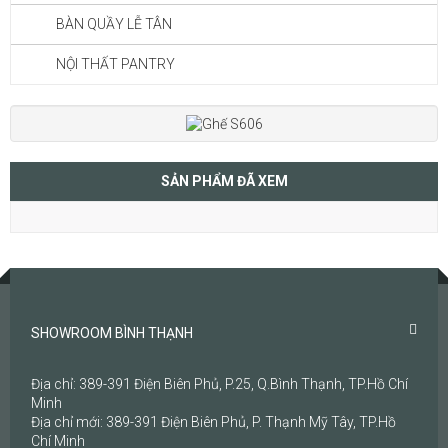
BÀN QUẦY LỄ TÂN
NỘI THẤT PANTRY
SẢN PHẨM ĐÃ XEM
SHOWROOM BÌNH THẠNH
Địa chỉ: 389-391 Điện Biên Phủ, P.25, Q.Bình Thạnh, TP.Hồ Chí
Minh
Địa chỉ mới: 389-391 Điện Biên Phủ, P. Thạnh Mỹ Tây, TP.Hồ
Chí Minh