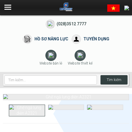
(028)3512 7777
HỒ SƠ NĂNG LỰC
TUYỂN DỤNG
Website bán lẻ
Website thiết kế
Tìm kiếm