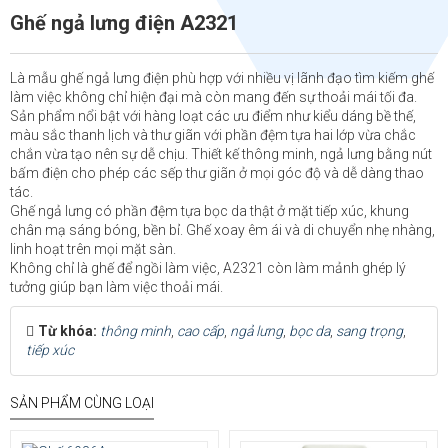
Ghế ngả lưng điện A2321
Là mẫu ghế ngả lưng điện phù hợp với nhiều vị lãnh đạo tìm kiếm ghế
làm việc không chỉ hiện đại mà còn mang đến sự thoải mái tối đa.
Sản phẩm nổi bật với hàng loạt các ưu điểm như kiểu dáng bề thế,
màu sắc thanh lịch và thư giãn với phần đệm tựa hai lớp vừa chắc
chắn vừa tạo nên sự dễ chịu. Thiết kế thông minh, ngả lưng bằng nút
bấm điện cho phép các sếp thư giãn ở mọi góc độ và dễ dàng thao
tác.
Ghế ngả lưng có phần đệm tựa bọc da thật ở mặt tiếp xúc, khung
chân mạ sáng bóng, bền bỉ. Ghế xoay êm ái và di chuyển nhẹ nhàng,
linh hoạt trên mọi mặt sàn.
Không chỉ là ghế để ngồi làm việc, A2321 còn làm mảnh ghép lý
tưởng giúp bạn làm việc thoải mái.
Từ khóa:
thông minh
,
cao cấp
,
ngả lưng
,
bọc da
,
sang trọng
,
tiếp xúc
SẢN PHẨM CÙNG LOẠI