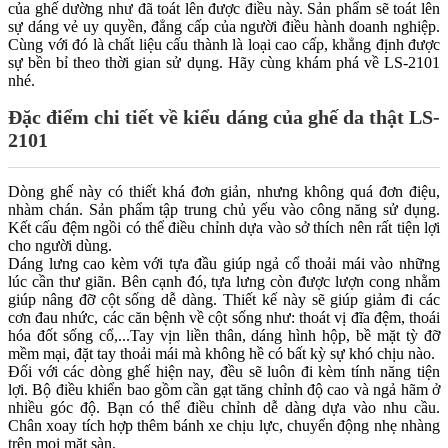
của ghế dường như đã toát lên được điều này. Sản phẩm sẽ toát lên
sự dáng vẻ uy quyền, đẳng cấp của người điều hành doanh nghiệp.
Cùng với đó là chất liệu cấu thành là loại cao cấp, khẳng định được
sự bền bỉ theo thời gian sử dụng. Hãy cùng khám phá về LS-2101
nhé.
Đặc điểm chi tiết về kiểu dáng của ghế da thật LS-
2101
Dòng ghế này có thiết khá đơn giản, nhưng không quá đơn điệu,
nhàm chán. Sản phẩm tập trung chủ yếu vào công năng sử dụng.
Kết cấu đệm ngồi có thể điều chỉnh dựa vào sở thích nên rất tiện lợi
cho người dùng.
Dáng lưng cao kèm với tựa đầu giúp ngả cổ thoải mái vào những
lúc cần thư giãn. Bên cạnh đó, tựa lưng còn được lượn cong nhằm
giúp nâng đỡ cột sống dễ dàng. Thiết kế này sẽ giúp giảm đi các
cơn đau nhức, các căn bệnh về cột sống như: thoát vị đĩa đệm, thoái
hóa đốt sống cổ,...Tay vịn liền thân, dáng hình hộp, bề mặt tỳ đỡ
mềm mại, đặt tay thoải mái mà không hề có bất kỳ sự khó chịu nào.
Đối với các dòng ghế hiện nay, đều sẽ luôn đi kèm tính năng tiện
lợi. Bộ điều khiển bao gồm cần gạt tăng chỉnh độ cao và ngả hãm ở
nhiều góc độ. Bạn có thể điều chỉnh dễ dàng dựa vào nhu cầu.
Chân xoay tích hợp thêm bánh xe chịu lực, chuyển động nhẹ nhàng
trên mọi mặt sàn.