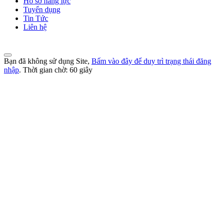
Hồ sơ năng lực
Tuyển dụng
Tin Tức
Liên hệ
Bạn đã không sử dụng Site,
Bấm vào đây để duy trì trạng thái đăng
nhập
. Thời gian chờ:
60
giây