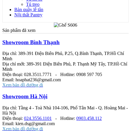
Tủ treo
Bàn quầy lễ tân
Nội thất Pantry
Sản phẩm đã xem
Showroom Bình Thạnh
Địa chỉ: 389-391 Điện Biên Phủ, P.25, Q.Bình Thạnh, TP.Hồ Chí
Minh
Địa chỉ mới: 389-391 Điện Biên Phủ, P. Thạnh Mỹ Tây, TP.Hồ Chí
Minh
Điện thoại: 028.3511.7771 - Hotline: 0908 597 705
Email: hoaphat236@gmail.com
Xem bản đồ đường đi
Showroom Hà Nội
Địa chỉ: Tầng 4 - Toà Nhà 104-106, Phố Tân Mai - Q. Hoàng Mai -
Hà Nội
Điện thoại:
024.3556.1101
- Hotline:
0903.458.112
Email: kien.dsg@gmail.com
Xem bản đồ đường đi