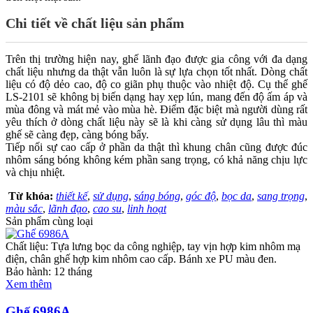
Chi tiết về chất liệu sản phẩm
Trên thị trường hiện nay, ghế lãnh đạo được gia công với đa dạng
chất liệu nhưng da thật vẫn luôn là sự lựa chọn tốt nhất. Dòng chất
liệu có độ dẻo cao, độ co giãn phụ thuộc vào nhiệt độ. Cụ thể ghế
LS-2101 sẽ không bị biến dạng hay xẹp lún, mang đến độ ấm áp và
mùa đông và mát mẻ vào mùa hè. Điểm đặc biệt mà người dùng rất
yêu thích ở dòng chất liệu này sẽ là khi càng sử dụng lâu thì màu
ghế sẽ càng đẹp, càng bóng bẩy.
Tiếp nối sự cao cấp ở phần da thật thì khung chân cũng được đúc
nhôm sáng bóng không kém phần sang trọng, có khả năng chịu lực
và chịu nhiệt.
Từ khóa:
thiết kế
,
sử dụng
,
sáng bóng
,
góc độ
,
bọc da
,
sang trọng
,
màu sắc
,
lãnh đạo
,
cao su
,
linh hoạt
Sản phẩm cùng loại
Chất liệu: Tựa lưng bọc da công nghiệp, tay vịn hợp kim nhôm mạ
điện, chân ghế hợp kim nhôm cao cấp. Bánh xe PU màu đen.
Bảo hành: 12 tháng
Xem thêm
Ghế 6986A