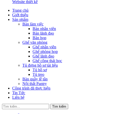
Website thiết kế
Trang chủ
Giới thiệu
Sản phẩm
Bàn làm việc
Bàn nhân viên
Bàn lãnh đạo
Bàn họp
Ghế văn phòng
Ghế nhân viên
Ghế phòng họp
Ghế lãnh đạo
Ghế công thái học
Tủ đựng hồ sơ tài liệu
Tủ hồ sơ
Tủ treo
Bàn quầy lễ tân
Nội thất Pantry
Công trình đã thực hiện
Tin Tức
Liên hệ
Tìm kiếm