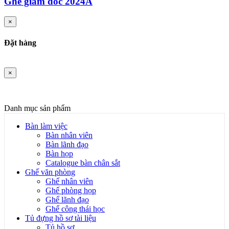
Ghế giám đốc 2024A
×
Đặt hàng
×
Danh mục sản phẩm
Bàn làm việc
Bàn nhân viên
Bàn lãnh đạo
Bàn họp
Catalogue bàn chân sắt
Ghế văn phòng
Ghế nhân viên
Ghế phòng họp
Ghế lãnh đạo
Ghế công thái học
Tủ đựng hồ sơ tài liệu
Tủ hồ sơ