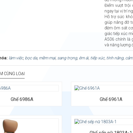
Điểm vượt trội
ngay tại vị trí ng
Hỗ trợ sức khỏ
giúp nâng đỡ t
đệm ôm sát cơ 
giác tiếp xúc m
A506 chính là g
và năng lượng đ
hóa:
làm việc
,
bọc da
,
mềm mại
,
sang trọng
,
êm ái
,
tiếp xúc
,
tính năng
,
cảm
M CÙNG LOẠI
Ghế 6986A
Ghế 6961A
iệu: Da nhân tạo, đệm mút bọc PU,
ghế hợp kim nhôm cao cấp
Ghế sếp nữ 1803A-1