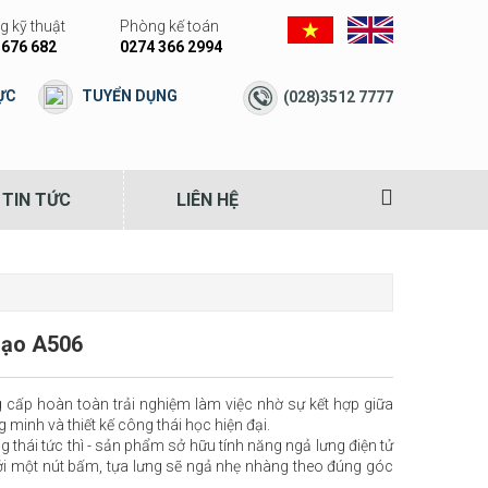
 kỹ thuật
Phòng kế toán
 676 682
0274 366 2994
ỰC
TUYỂN DỤNG
(028)3512 7777
TIN TỨC
LIÊN HỆ
đạo A506
cấp hoàn toàn trải nghiệm làm việc nhờ sự kết hợp giữa
g minh và thiết kế công thái học hiện đại.
g thái tức thì - sản phẩm sở hữu tính năng ngả lưng điện tử
 với một nút bấm, tựa lưng sẽ ngả nhẹ nhàng theo đúng góc
.