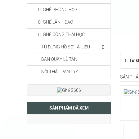
GHẾ PHÒNG HỌP
GHẾ LÃNH ĐẠO
GHẾ CÔNG THÁI HỌC
TỦ ĐỰNG HỒ SƠ TÀI LIỆU
BÀN QUẦY LỄ TÂN
Từ k
NỘI THẤT PANTRY
SẢN PHẨ
SẢN PHẨM ĐÃ XEM
Chất l
chân 