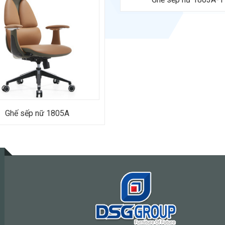
hước: Rộng 750 x Sâu 660 x Cao
(mm)
ành: 12 tháng.
Ghế sếp nữ 1805A