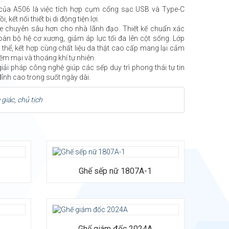
 của A506 là việc tích hợp cụm cổng sạc USB và Type-C
ồi, kết nối thiết bị di động tiện lợi.
e chuyên sâu hơn cho nhà lãnh đạo. Thiết kế chuẩn xác
oàn bộ hệ cơ xương, giảm áp lực tối đa lên cột sống. Lớp
thể, kết hợp cùng chất liệu da thật cao cấp mang lại cảm
ềm mại và thoáng khí tự nhiên.
iải pháp công nghệ giúp các sếp duy trì phong thái tự tin
ỉnh cao trong suốt ngày dài.
 giác
,
chủ tịch
Chất liệu: Da nhân tạo, đệm tựa cốt ván
dày 18mm uốn cong, đệm mút định
Ghế sếp nữ 1807A-1
hình bọt xốp đúc liền khối da PU. Chân
ghế họp kim nhôm cao cấp. Bánh xe PU
màu đen.
Kích thước: Rộng 670 x Sâu 750 x Cao
1240 (mm)
Bảo hành: 12 tháng
Ghế giám đốc 2024A