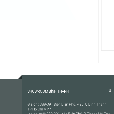
Kích t
1230 
Bảo h
SHOWROOM BÌNH THẠNH
Địa chỉ: 389-391 Điện Biên Phủ, P.25, Q.Bình Thạnh,
TP.Hồ Chí Minh
Địa chỉ mới: 389-391 Điện Biên Phủ, P. Thạnh Mỹ Tây,