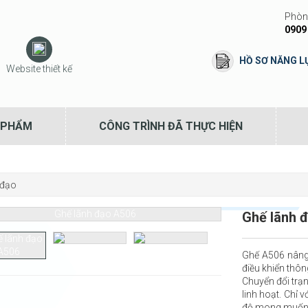
Phòng
0909
HỒ SƠ NĂNG L
Website thiết kế
 PHẨM
CÔNG TRÌNH ĐÃ THỰC HIỆN
 đạo
Ghế lãnh 
Ghế A506 nâng 
điều khiển thôn
Chuyển đổi trạn
linh hoạt. Chỉ
độ mong muốn