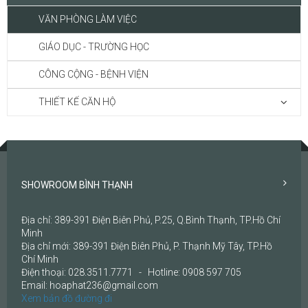
VĂN PHÒNG LÀM VIỆC
GIÁO DỤC - TRƯỜNG HỌC
CÔNG CỘNG - BỆNH VIỆN
THIẾT KẾ CĂN HỘ
SHOWROOM BÌNH THẠNH
Địa chỉ: 389-391 Điện Biên Phủ, P.25, Q.Bình Thạnh, TP.Hồ Chí
Minh
Địa chỉ mới: 389-391 Điện Biên Phủ, P. Thạnh Mỹ Tây, TP.Hồ
Chí Minh
Điện thoại: 028.3511.7771 - Hotline: 0908 597 705
Email: hoaphat236@gmail.com
Xem bản đồ đường đi