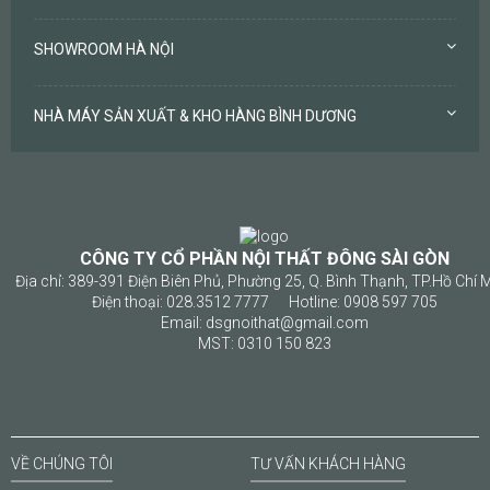
SHOWROOM HÀ NỘI
NHÀ MÁY SẢN XUẤT & KHO HÀNG BÌNH DƯƠNG
CÔNG TY CỔ PHẦN NỘI THẤT ĐÔNG SÀI GÒN
Địa chỉ: 389-391 Điện Biên Phủ, Phường 25, Q. Bình Thạnh, TP.Hồ Chí 
Điện thoại: 028.3512 7777 Hotline: 0908 597 705
Email: dsgnoithat@gmail.com
MST: 0310 150 823
VỀ CHÚNG TÔI
TƯ VẤN KHÁCH HÀNG