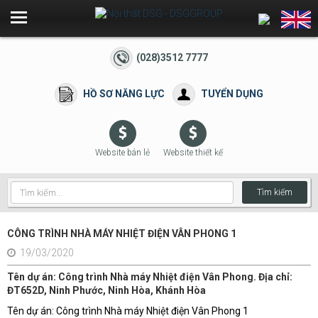
(028)3512 7777
HỒ SƠ NĂNG LỰC
TUYỂN DỤNG
Website bán lẻ
Website thiết kế
Tìm kiếm
CÔNG TRÌNH NHÀ MÁY NHIỆT ĐIỆN VÂN PHONG 1
19/03/2020
Tên dự án: Công trình Nhà máy Nhiệt điện Vân Phong. Địa chỉ:
ĐT652D, Ninh Phước, Ninh Hòa, Khánh Hòa
ng
Tên dự án: Công trình Nhà máy Nhiệt điện Vân Phong 1
P