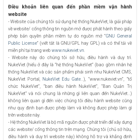
Điều khoản liên quan đến phần mềm vận hành
website
- Website của chúng tôi sử dụng hệ thống NukeViet, là giải pháp
về website/ cổng thông tin nguồn mở được phát hành theo giấy
phép bản quyền phần mềm tự do nguồn mở “
GNU General
Public License
” (viết tắt là GNU/GPL hay GPL) và có thể tải về
miễn phí tại trang web
www.nukeviet.vn
.
- Website này do chúng tôi sở hữu, điều hành và duy trì.
NukeViet (hiểu ở đây là “hệ thống NukeViet” (bao gồm nhân hệ
thống NukeViet và các sản phẩm phái sinh như NukeViet CMS,
NukeViet Portal,
NukeViet Edu Gate
...), “www.nukeviet.vn”, “tổ
chức NukeViet”, “ban điều hành NukeViet”, "Ban Quản Trị
NukeViet" và nói chung là những gì liên quan đến NukeViet...)
không liên quan gì đến việc chúng tôi điều hành website cũng
như quy định bạn được phép làm và không được phép làm gì
trên website này.
- Hệ thống NukeViet là bộ mã nguồn được phát triển để xây dựng
các website/ cổng thông tin trên mạng. Chúng tôi (chủ sở hữu,
điều hành và duy trì website này) không hỗ trợ và khẳng định