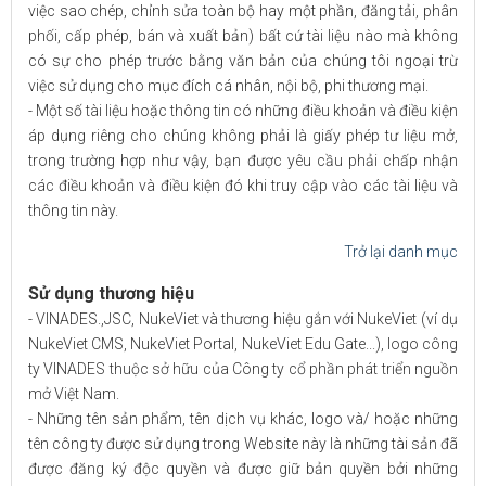
việc sao chép, chỉnh sửa toàn bộ hay một phần, đăng tải, phân
phối, cấp phép, bán và xuất bản) bất cứ tài liệu nào mà không
có sự cho phép trước bằng văn bản của chúng tôi ngoại trừ
việc sử dụng cho mục đích cá nhân, nội bộ, phi thương mại.
- Một số tài liệu hoặc thông tin có những điều khoản và điều kiện
áp dụng riêng cho chúng không phải là giấy phép tư liệu mở,
trong trường hợp như vậy, bạn được yêu cầu phải chấp nhận
các điều khoản và điều kiện đó khi truy cập vào các tài liệu và
thông tin này.
Trở lại danh mục
Sử dụng thương hiệu
- VINADES.,JSC, NukeViet và thương hiệu gắn với NukeViet (ví dụ
NukeViet CMS, NukeViet Portal, NukeViet Edu Gate...), logo công
ty VINADES thuộc sở hữu của Công ty cổ phần phát triển nguồn
mở Việt Nam.
- Những tên sản phẩm, tên dịch vụ khác, logo và/ hoặc những
tên công ty được sử dụng trong Website này là những tài sản đã
được đăng ký độc quyền và được giữ bản quyền bởi những