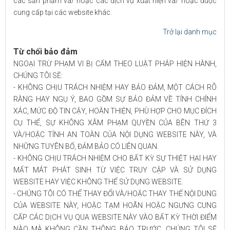
các sản phẩm và/ hoặc các dịch vụ xuất hiện và/ hoặc được
cung cấp tại các website khác.
Trở lại danh mục
Từ chối bảo đảm
NGOẠI TRỪ PHẠM VI BỊ CẤM THEO LUẬT PHÁP HIỆN HÀNH,
CHÚNG TÔI SẼ:
- KHÔNG CHỊU TRÁCH NHIỆM HAY BẢO ĐẢM, MỘT CÁCH RÕ
RÀNG HAY NGỤ Ý, BAO GỒM SỰ BẢO ĐẢM VỀ TÍNH CHÍNH
XÁC, MỨC ĐỘ TIN CẬY, HOÀN THIỆN, PHÙ HỢP CHO MỤC ĐÍCH
CỤ THỂ, SỰ KHÔNG XÂM PHẠM QUYỀN CỦA BÊN THỨ 3
VÀ/HOẶC TÍNH AN TOÀN CỦA NỘI DỤNG WEBSITE NÀY, VÀ
NHỮNG TUYÊN BỐ, ĐẢM BẢO CÓ LIÊN QUAN.
- KHÔNG CHỊU TRÁCH NHIỆM CHO BẤT KỲ SỰ THIỆT HẠI HAY
MẤT MÁT PHÁT SINH TỪ VIỆC TRUY CẬP VÀ SỬ DỤNG
WEBSITE HAY VIỆC KHÔNG THỂ SỬ DỤNG WEBSITE.
- CHÚNG TÔI CÓ THỂ THAY ĐỔI VÀ/HOẶC THAY THẾ NỘI DUNG
CỦA WEBSITE NÀY, HOẶC TẠM HOÃN HOẶC NGƯNG CUNG
CẤP CÁC DỊCH VỤ QUA WEBSITE NÀY VÀO BẤT KỲ THỜI ĐIỂM
NÀO MÀ KHÔNG CẦN THÔNG BÁO TRƯỚC. CHÚNG TÔI SẼ