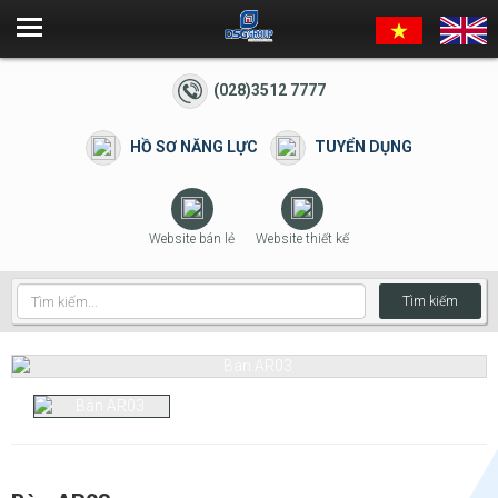
(028)3512 7777
HỒ SƠ NĂNG LỰC
TUYỂN DỤNG
Website bán lẻ
Website thiết kế
Tìm kiếm