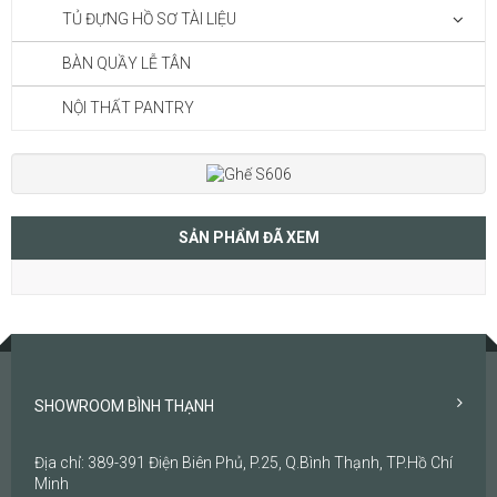
TỦ ĐỰNG HỒ SƠ TÀI LIỆU
BÀN QUẦY LỄ TÂN
NỘI THẤT PANTRY
SẢN PHẨM ĐÃ XEM
SHOWROOM BÌNH THẠNH
Địa chỉ: 389-391 Điện Biên Phủ, P.25, Q.Bình Thạnh, TP.Hồ Chí
Minh