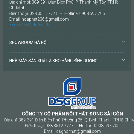
Địa chỉ mới: 389-391 Điện Biên Phủ, P. Thạnh Mỹ Tây, TP.Hồ
Chí Minh
Điện thoại: 028.3511.7771 - Hotline: 0908 597 705
Email: hoaphat236@gmail.com
Xem bản đồ đường đi
SHOWROOM HÀ NỘI
NHÀ MÁY SẢN XUẤT & KHO HÀNG BÌNH DƯƠNG
CÔNG TY CỔ PHẦN NỘI THẤT ĐÔNG SÀI GÒN
Địa chỉ: 389-391 Điện Biên Phủ, Phường 25, Q. Bình Thạnh, TP.Hồ Chí 
Điện thoại: 028.3512 7777 Hotline: 0908 597 705
Email: dsgnoithat@gmail.com